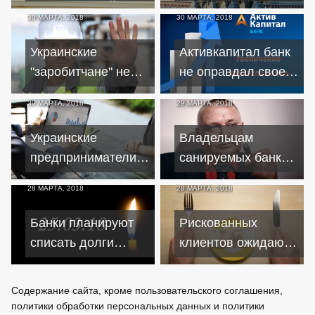
замену российскому
к валютным
30 МАРТА, 2018
30 МАРТА, 2018
рынку
интервенциям
Украинские
Активкапитал банк
"заробитчане" не
не оправдал своего
пришлют больше
названия и
30 МАРТА, 2018
29 МАРТА, 2018
денег
лишился лицензии
Украинские
Владельцам
предприниматели
санируемых банков
настроены
придется заплатить
28 МАРТА, 2018
28 МАРТА, 2018
позитивно
Банки планируют
Рискованных
списать долги
клиентов ожидают
жертв трагедии в
проблемы с
Кемерово
кредитованием
Содержание сайта, кроме пользовательского соглашения,
политики обработки персональных данных и политики