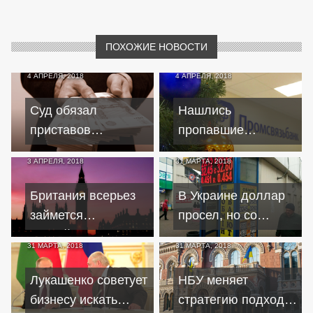
ПОХОЖИЕ НОВОСТИ
4 АПРЕЛЯ, 2018
4 АПРЕЛЯ, 2018
Суд обязал
Нашлись
приставов
пропавшие
выплатить
кредитные досье
3 АПРЕЛЯ, 2018
31 МАРТА, 2018
жительнице
Промсвязьбанка
Калининграда 272
Британия всерьез
В Украине доллар
тысячи
займется
просел, но со
российскими
вторника курс
31 МАРТА, 2018
31 МАРТА, 2018
активами
пойдет в рост
Лукашенко советует
НБУ меняет
бизнесу искать
стратегию подхода