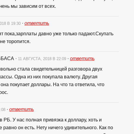
чень мы зависим от всех.
·
ответить
018 В 19:30
ят пока,зарплаты давно уже только падают.Скупать
не торопится.
ВБАСА
·
·
ответить
11 АВГУСТА, 2018 В 22:09
евольно стала свидетельницей разговора двух
ассы. Одна из них покупала валюту. Другая
она покупает доллары. На что та ответила, что
рос.
·
ответить
6:08
 РБ. У нас полная привязка к доллару, хоть и
 равно он есть. Нету ничего удивительного. Как по