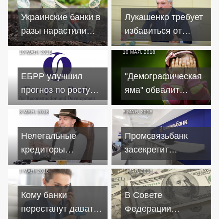
МВФ
Украинские банки в
Лукашенко требует
разы нарастили
избавиться от
прибыль
убыточных и
10 МАЯ, 2018
10 МАЯ, 2018
дотационных
проектов
ЕБРР улучшил
"Демографическая
прогноз по росту
яма" обвалит
экономики
ипотечное
8 МАЯ, 2018
8 МАЯ, 2018
Беларуси
кредитование на
17%
Нелегальные
Промсвязьбанк
кредиторы
засекретит
останутся без
фамилии
1 МАЯ, 2018
1 МАЯ, 2018
контроля?
руководства
Кому банки
В Совете
перестанут давать
Федерации