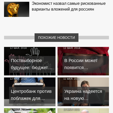
Экономист назвал самые рискованные
варианты вложений для россиян
ПОХОЖИЕ НОВОСТИ
12 МАЯ, 2018
12 МАЯ, 2018
Поствыборное
В России может
будущее: бюджет
появится
без соцвыплат,
исламский банкинг
12 МАЯ, 2018
11 МАЯ, 2018
пенсий и
поддержки
Центробанк против
Украина надеется
аграриев
поблажек для
на новую
"российских
программу
11 МАЯ, 2018
11 МАЯ, 2018
офшоров"
сотрудничества с