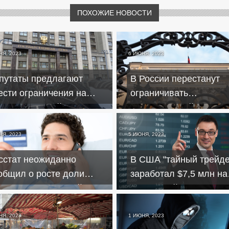
ПОХОЖИЕ НОВОСТИ
НЯ, 2023
6 ИЮНЯ, 2023
путаты предлагают
В России перестанут
ести ограничения на
ограничивать
дачу микрозаймов
максимальный срок
потребительских кред
НЯ, 2023
5 ИЮНЯ, 2023
сстат неожиданно
В США "тайный трейде
общил о росте доли
заработал $7,5 млн на
вольных зарплатой
законе Байдена о деф
ссиян
НЯ, 2023
1 ИЮНЯ, 2023