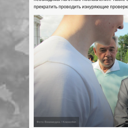
прекратить проводить изнуряющие провер
Фото Викимедиа / Krassotkin