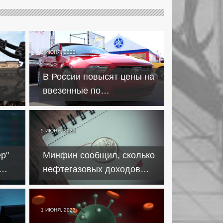
6 ИЮНЯ, 2023
В России повысят цены на
ввезенные по
параллельному импорту
итов
автомобили
5 ИЮНЯ, 2023
р"
Минфин сообщил, сколько
нефтегазовых доходов
олте
недополучит в июне
бюджет
1 ИЮНЯ, 2023