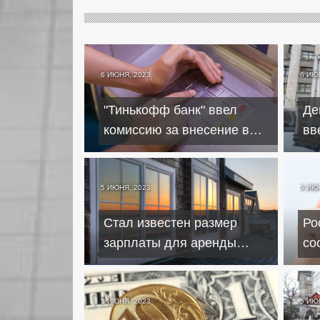
6 ИЮНЯ, 2023
6 ИЮ
"Тинькофф банк" ввел
Де
комиссию за внесение в
вв
банкоматах долларов и
вы
евро
5 ИЮНЯ, 2023
5 ИЮ
Стал известен размер
Ро
зарплаты для аренды
со
квартиры в Стамбуле
до
ро
5 ИЮНЯ, 2023
5 ИЮ