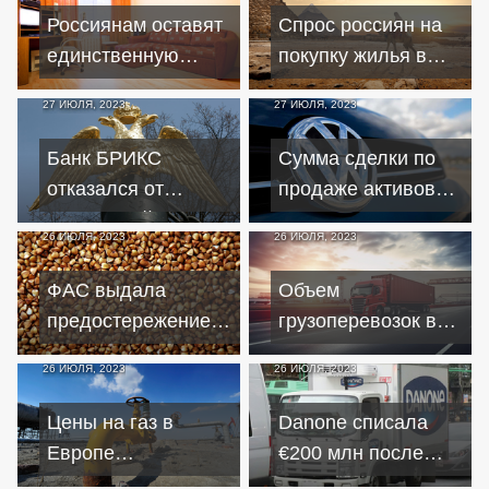
Россиянам оставят
Спрос россиян на
единственную
покупку жилья в
ипотечную квартиру
Египте за год вырос
27 ИЮЛЯ, 2023
27 ИЮЛЯ, 2023
при личном
вдвое
банкротстве
Банк БРИКС
Сумма сделки по
отказался от
продаже активов
инвестиций в
Volkswagen в
26 ИЮЛЯ, 2023
26 ИЮЛЯ, 2023
Россию из-за
России составила
западных санкций
€125 млн
ФАС выдала
Объем
предостережение
грузоперевозок в
после заявления о
Германии может
26 ИЮЛЯ, 2023
26 ИЮЛЯ, 2023
росте цен на гречку
опуститься до
в России
минимума за 30 лет
Цены на газ в
Danone списала
Европе
€200 млн после
продолжают расти
перехода активов