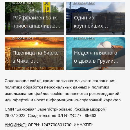
26 ИЮЛЯ, 2023
25 ИЮЛЯ, 2023
пятый день подряд
под российское
– Bloomberg
управление
Райффайзен банк
Один из
приостанавливает
крупнейших
покупку наличных
швейцарских
25 ИЮЛЯ, 2023
25 ИЮЛЯ, 2023
евро и долларов у
банков закрывает
граждан
счета клиентам из
Пшеница на бирже
Неделя пляжного
России
в Чикаго
отдыха в Грузии
подорожала до
обойдется
максимума за
россиянам от ₽30
Содержание сайта, кроме пользовательского соглашения,
полгода
тыс. на двоих
политики обработки персональных данных и политики
использования файлов cookie, не является рекомендацией
или офертой и носит информационно-справочный характер.
СМИ
"Банковая" Зарегистрировано
Роскомнадзором
28.07.2023. Свидетельство ЭЛ № ФС 77 - 85663
АНОИНФО
; ОГРН: 1247700801700; ИНН/КПП: