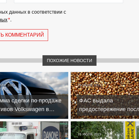
ных данных в соответствии с
ных
*
.
ТЬ КОММЕНТАРИЙ
ПОХОЖИЕ НОВОСТИ
ЮЛЯ, 2023
26 ИЮЛЯ, 2023
мма сделки по продаже
ФАС выдала
тивов Volkswagen в
предостережение пос
ссии составила €125 млн
заявления о росте цен
гречку в России
ЮЛЯ, 2023
26 ИЮЛЯ, 2023