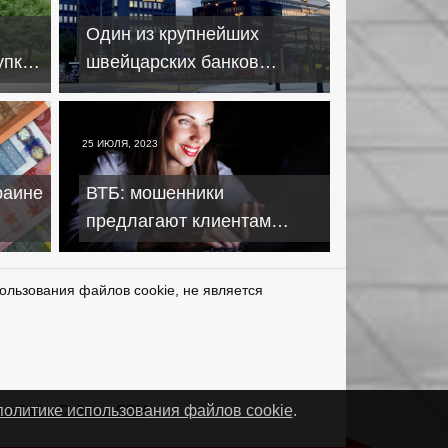
Один из крупнейших
упку
швейцарских банков
аров
закрывает счета клиентам
из России
25 ИЮЛЯ, 2023
раине
ВТБ: мошенники
предлагают клиентам
деньги за просмотры
ы
интернет-магазинов
ользования файлов cookie, не является
нетЛаб – Сайты и CRM
политике использования файлов cookie
.