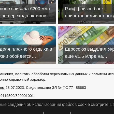
none списала €200 млн
Райффайзен банк
сле перехода активов
приостанавливает пок
д российское управление
наличных евро и долл
у граждан
ЮЛЯ, 2023
25 ИЮЛЯ, 2023
деля пляжного отдыха в
Евросоюз выделил Ук
узии обойдется
еще €1,5 млрд на
ссиянам от ₽30 тыс. на
поддержку и
оих
восстановление стран
лашения, политики обработки персональных данных и политики исп
онно-справочный характер.
ром
28.07.2023. Свидетельство ЭЛ № ФС 77 - 85663
09119500/320001001
тки персональных данных
Использование cookies
Сделано в
Ру
ные сведения об использовании файлов cookie смотрите в