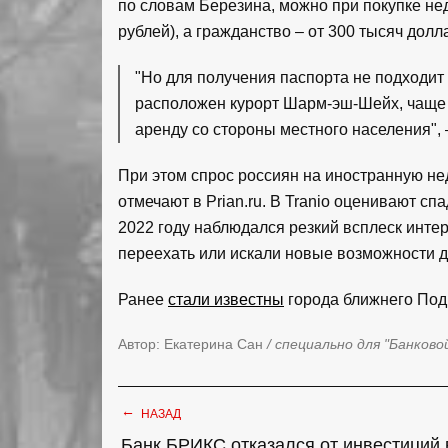
по словам Березина, можно при покупке не
рублей), а гражданство – от 300 тысяч долл
"Но для получения паспорта не подходит
расположен курорт Шарм-эш-Шейх, чаще 
аренду со стороны местного населения"
При этом спрос россиян на иностранную нед
отмечают в Prian.ru. В Tranio оценивают сп
2022 году наблюдался резкий всплеск интер
переехать или искали новые возможности д
Ранее
стали известны
города ближнего Под
Автор: Екатерина Сан
/ специально для "Банково
←
НАЗАД
Банк БРИКС отказался от инвестиций 