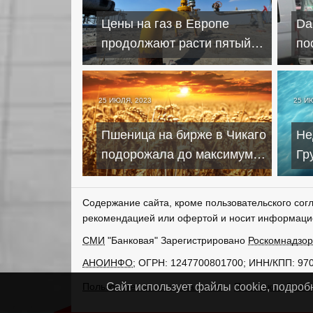
Цены на газ в Европе
Da
продолжают расти пятый
по
день подряд – Bloomberg
по
25 ИЮЛЯ, 2023
25 И
Пшеница на бирже в Чикаго
Не
подорожала до максимума
Гр
за полгода
ро
дв
Содержание сайта, кроме пользовательского сог
рекомендацией или офертой и носит информаци
СМИ
"Банковая" Зарегистрировано
Роскомнадзо
АНОИНФО
; ОГРН: 1247700801700; ИНН/КПП: 97
Пользовательское соглашение
Политика обрабо
Сайт использует файлы cookie, подроб