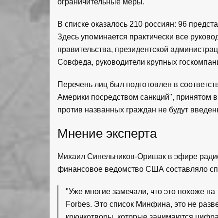
ограничительные меры.
В списке оказалось 210 россиян: 96 предст
Здесь упоминается практически все руков
правительства, президентской администра
Совфеда, руководители крупных госкомпан
Перечень лиц был подготовлен в соответст
Америки посредством санкций", принятом в 
против названных граждан не будут введен
Мнение эксперта
Михаил Синельников-Оришак в эфире радио
финансовое ведомство США составляло спи
"Уже многие замечали, что это похоже на
Forbes. Это список Минфина, это не разв
крючкотворы, которые занимаются цифра