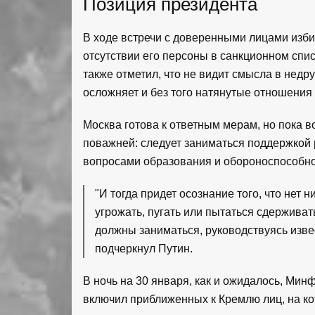
Позиция президента
В ходе встречи с доверенными лицами изб
отсутствии его персоны в санкционном спи
также отметил, что не видит смысла в нед
осложняет и без того натянутые отношения
Москва готова к ответным мерам, но пока в
поважней: следует заниматься поддержкой р
вопросами образования и обороноспособнос
"И тогда придет осознание того, что нет 
угрожать, пугать или пытаться сдерживат
должны заниматься, руководствуясь извес
подчеркнул Путин.
В ночь на 30 января, как и ожидалось, Ми
включил приближенных к Кремлю лиц, на к