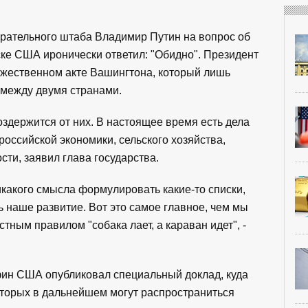
ирательного штаба Владимир Путин на вопрос об
ске США иронически ответил: "Обидно". Президент
ружественном акте Вашингтона, который лишь
 между двумя странами.
оздержится от них. В настоящее время есть дела
оссийской экономики, сельского хозяйства,
ти, заявил глава государства.
никакого смысла формулировать какие-то списки,
ь наше развитие. Вот это самое главное, чем мы
тным правилом "собака лает, а караван идет", -
нфин США опубликовал специальный доклад, куда
оторых в дальнейшем могут распространиться