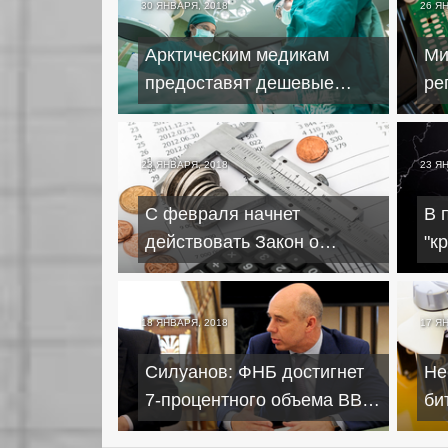
30 ЯНВАРЯ, 2018
26 Я
Арктическим медикам
Ми
предоставят дешевые
ре
ипотечные кредиты и по 2
кр
миллиона рублей
23 ЯНВАРЯ, 2018
23 Я
С февраля начнет
В 
действовать Закон о
"к
синдицированном кредите
ро
за
18 ЯНВАРЯ, 2018
17 Я
Силуанов: ФНБ достигнет
Не
7-процентного объема ВВП
би
не ранее 2019 года
пл