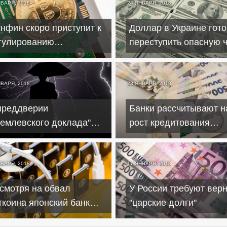
НВАРЯ, 2018
24 ЯНВАРЯ, 2018
нфин скоро приступит к
Доллар в Украине гото
гулированию
переступить опасную 
иптовалютного рынка
НВАРЯ, 2018
23 ЯНВАРЯ, 2018
преддверии
Банки рассчитывают н
ремлевского доклада"
рост кредитования
ссийские толстосумы
населения и бизнеса н
частили в Вашингтон
протяжении года
НВАРЯ, 2018
17 ЯНВАРЯ, 2018
смотря на обвал
У России требуют верн
ткоина японский банк
"царские долги"
анирует открыть