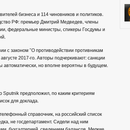
авителей бизнеса и 114 чиновников и политиков.
одство РФ: премьер Дмитрий Медведев, члены
ции, федеральные министры, спикеры Госдумы и
ий.
вии с законом "О противодействии противникам
августе 2017-го. Авторы подчеркивают: санкции
ы автоматически, но вполне вероятны в будущем.
 Sputnik предположил, по каким критериям
сок для доклада.
 телефонный справочник, на российский список
едка, не госдепартамент. Сидели над ним
ми, бухгалтерией, сведением балансов. Мелкие