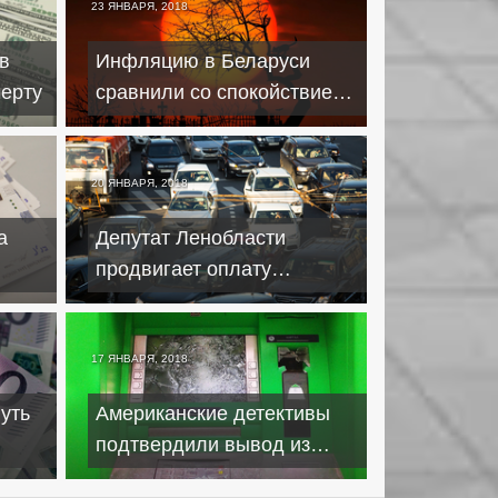
23 ЯНВАРЯ, 2018
в
Инфляцию в Беларуси
черту
сравнили со спокойствием
на кладбище
20 ЯНВАРЯ, 2018
а
Депутат Ленобласти
продвигает оплату
а
парковки в кредит
17 ЯНВАРЯ, 2018
уть
Американские детективы
подтвердили вывод из
Приватбанка миллиардов