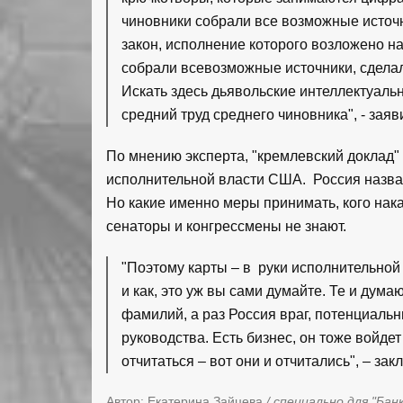
чиновники собрали все возможные источн
закон, исполнение которого возложено н
собрали всевозможные источники, сдела
Искать здесь дьявольские интеллектуальн
средний труд среднего чиновника", - заяв
По мнению эксперта, "кремлевский доклад
исполнительной власти США. Россия назва
Но какие именно меры принимать, кого нак
сенаторы и конгрессмены не знают.
"Поэтому карты – в руки исполнительной в
и как, это уж вы сами думайте. Те и дум
фамилий, а раз Россия враг, потенциальн
руководства. Есть бизнес, он тоже войде
отчитаться – вот они и отчитались", – з
Автор: Екатерина Зайцева
/ специально для "Бан