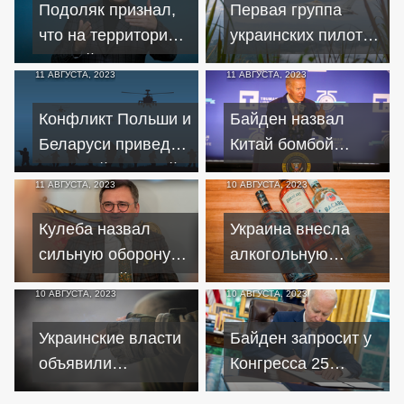
США Риттер
Подоляк признал,
Первая группа
что на территории
украинских пилотов
РФ действует сеть
завершит обучение
11 АВГУСТА, 2023
11 АВГУСТА, 2023
украинских
на F-16 через год –
спецслужб
WP
Конфликт Польши и
Байден назвал
Беларуси приведет
Китай бомбой
к третьей мировой –
замедленного
11 АВГУСТА, 2023
10 АВГУСТА, 2023
французский
действия "во
политик
многих смыслах"
Кулеба назвал
Украина внесла
сильную оборону
алкогольную
РФ главной
компанию Bacardi в
10 АВГУСТА, 2023
10 АВГУСТА, 2023
проблемой
список "спонсоров
контрнаступления
войны"
Украинские власти
Байден запросит у
ВСУ
объявили
Конгресса 25
обязательную
миллиардов