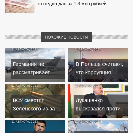
коттедж сдан за 1,3 млн рублей
ПОХОЖИЕ НОВОСТИ
11 АВГУСТА, 2023
11 АВГУСТА, 2023
Германия не
В Польше считают,
рассматривает
что коррупция
поставку Украине
помешает Украине
11 АВГУСТА, 2023
11 АВГУСТА, 2023
ракет Taurus – Bild
вступить в
Евросоюз
ВСУ сместят
Лукашенко
Зеленского из-за
высказался против
ситуации на фронте
разрыва отношений
11 АВГУСТА, 2023
11 АВГУСТА, 2023
– экс-разведчик
с Западом