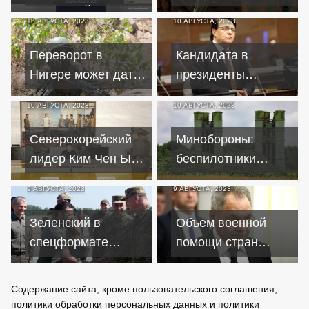
угрозе войны
Пентагону отчет об
10 АВГУСТА, 2023
10 АВГУСТА, 2023
Германии с Россией
использовании
кассетных
Переворот в
Кандидата в
боеприпасов
Нигере может дать
президенты
преимущество РФ в
Эквадора
10 АВГУСТА, 2023
10 АВГУСТА, 2023
противостоянии с
застрелили на
Европой
предвыборном
Северокорейский
Минобороны:
митинге
лидер Ким Чен Ын
беспилотники
призвал готовиться
сбили в
9 АВГУСТА, 2023
9 АВГУСТА, 2023
к войне
Подмосковье,
Севастополе и над
Зеленский в
Объем военной
Калугой
спецформате
помощи стран
обсудил с
НАТО и ЕС Украине
силовиками
превысил $160
Содержание сайта, кроме пользовательского соглашения,
контрнаступление
млрд – Шойгу
политики обработки персональных данных и политики