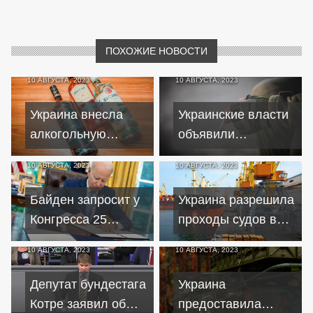
ПОХОЖИЕ НОВОСТИ
10 АВГУСТА, 2023
10 АВГУСТА, 2023
Украина внесла
Украинские власти
алкогольную
объявили
компанию Bacardi в
обязательную
10 АВГУСТА, 2023
10 АВГУСТА, 2023
список "спонсоров
эвакуацию в
войны"
Купянском районе
Байден запросит у
Украина разрешила
Конгресса 25
проходы судов в
миллиардов
свои порты на
10 АВГУСТА, 2023
10 АВГУСТА, 2023
долларов –
Черном море
Bloomberg
Депутат бундестага
Украина
Котре заявил об
предоставила