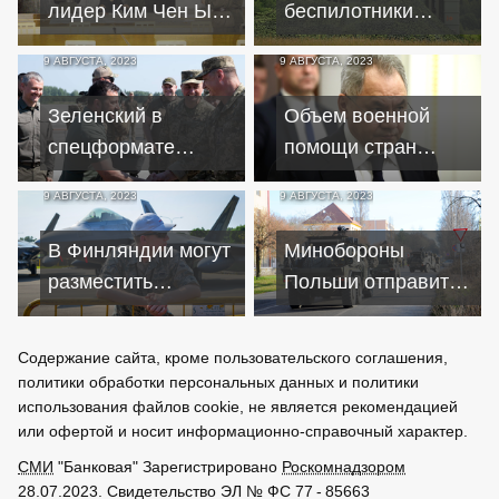
митинге
лидер Ким Чен Ын
беспилотники
призвал готовиться
сбили в
9 АВГУСТА, 2023
9 АВГУСТА, 2023
к войне
Подмосковье,
Севастополе и над
Зеленский в
Объем военной
Калугой
спецформате
помощи стран
обсудил с
НАТО и ЕС Украине
9 АВГУСТА, 2023
9 АВГУСТА, 2023
силовиками
превысил $160
контрнаступление
млрд – Шойгу
В Финляндии могут
Минобороны
ВСУ
разместить
Польши отправит
способное бить
еще две тысячи
вглубь России
военных к границе
Содержание сайта, кроме пользовательского соглашения,
оружие НАТО
с Беларусью
политики обработки персональных данных и политики
использования файлов cookie, не является рекомендацией
или офертой и носит информационно-справочный характер.
СМИ
"Банковая" Зарегистрировано
Роскомнадзором
28.07.2023. Свидетельство ЭЛ № ФС 77 - 85663