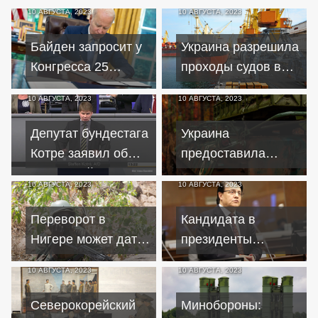
10 АВГУСТА, 2023
10 АВГУСТА, 2023
Байден запросит у
Украина разрешила
Конгресса 25
проходы судов в
миллиардов
свои порты на
10 АВГУСТА, 2023
10 АВГУСТА, 2023
долларов –
Черном море
Bloomberg
Депутат бундестага
Украина
Котре заявил об
предоставила
угрозе войны
Пентагону отчет об
10 АВГУСТА, 2023
10 АВГУСТА, 2023
Германии с Россией
использовании
кассетных
Переворот в
Кандидата в
боеприпасов
Нигере может дать
президенты
преимущество РФ в
Эквадора
10 АВГУСТА, 2023
10 АВГУСТА, 2023
противостоянии с
застрелили на
Европой
предвыборном
Северокорейский
Минобороны: