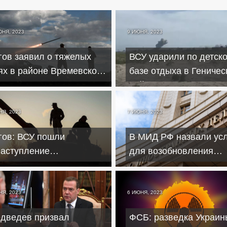
ЮНЯ, 2023
9 ИЮНЯ, 2023
гов заявил о тяжелых
ВСУ ударили по детск
ях в районе Времевского
базе отдыха в Геничес
ступа в Запорожье
районе под Херсоном
НЯ, 2023
7 ИЮНЯ, 2023
гов: ВСУ пошли
В МИД РФ назвали ус
наступление
для возобновления
 Запорожском фронте и
переговоров Москвы и
ступили
Киева
НЯ, 2023
6 ИЮНЯ, 2023
дведев призвал
ФСБ: разведка Украин