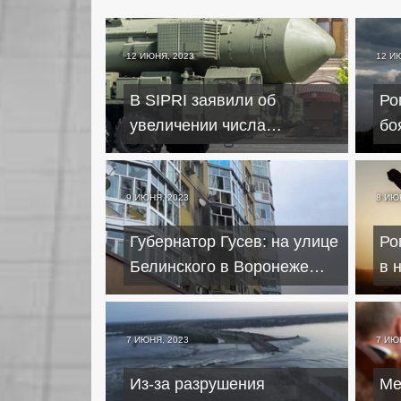
12 ИЮНЯ, 2023
12 И
В SIPRI заявили об
Ро
увеличении числа
бо
развернутых ядерных
вы
боеголовок
9 ИЮНЯ, 2023
8 ИЮ
Губернатор Гусев: на улице
Ро
Белинского в Воронеже
в 
упал беспилотник
на
от
7 ИЮНЯ, 2023
7 ИЮ
Из-за разрушения
Ме