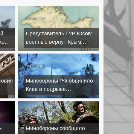
9 ИЮНЯ, 2023
ой
Представитель ГУР Юсов:
ком
военные вернут Крым,
когда еще "будет тепло"
7 ИЮНЯ, 2023
ловия
Минобороны РФ обвинило
Киев в подрыве
аммиакопровода под
Харьковом
5 ИЮНЯ, 2023
ы
Минобороны сообщило