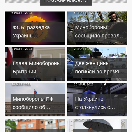
ПОХОЖИЕ НОВОСТИ
6 ИЮНЯ, 2023
5 ИЮНЯ, 2023
ФСБ: разведка
Минобороны
Украины
сообщило провале
планировала
крупномасштабного
2 ИЮНЯ, 2023
2 ИЮНЯ, 2023
совершить теракт с
наступления ВСУ
"грязной бомбой"
Глава Минобороны
Две женщины
Британии
погибли во время
предположил, что
обстрела ВСУ
30 МАЯ, 2023
26 МАЯ, 2023
Украина захватит
Шебекинского
Крым в 2023 год
округа
Минобороны РФ
На Украине
сообщило об
столкнулись с
ударах по центрам
нехваткой
26 МАЯ, 2023
25 МАЯ, 2023
принятия решений
представителей
на Украине
рабочих профессий