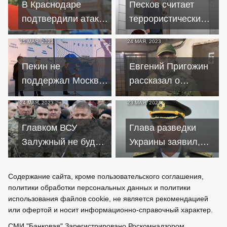
В Краснодаре
Песков считает
подтвердили атаку
террористическим
двух беспилотников
заявление Киева о
25 МАЯ, 2023
24 МАЯ, 2023
на жилой дом
ликвидации Путина
Пекин не
Евгений Пригожин
поддержал Москву
рассказал о
в строительстве
потерях ЧВК
24 МАЯ, 2023
23 МАЯ, 2023
газопровода "Силы
"Вагнер" в
Сибири-2"
Артемовске
Главком ВСУ
Глава разведки
Залужный не будет
Украины заявил,
продолжать службу
что
из-за травмы
контрнаступление
Содержание сайта, кроме пользовательского соглашения,
головы
ВСУ скоро начнется
политики обработки персональных данных и политики
использования файлов cookie, не является рекомендацией
или офертой и носит информационно-справочный характер.
СМИ
"Банковая" Зарегистрировано
Роскомнадзором