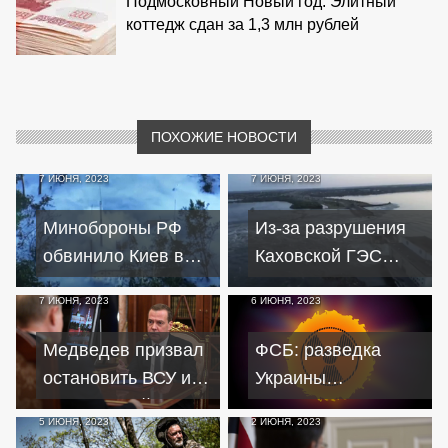
Подмосковный Новый год: Элитный
коттедж сдан за 1,3 млн рублей
ПОХОЖИЕ НОВОСТИ
7 ИЮНЯ, 2023
7 ИЮНЯ, 2023
Минобороны РФ
Из-за разрушения
обвинило Киев в
Каховской ГЭС
подрыве
поля на юге
7 ИЮНЯ, 2023
6 ИЮНЯ, 2023
аммиакопровода
Украины могут
под Харьковом
стать пустынями
Медведев призвал
ФСБ: разведка
остановить ВСУ и
Украины
самим перейти
планировала
5 ИЮНЯ, 2023
2 ИЮНЯ, 2023
в наступление
совершить теракт с