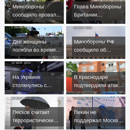
"грязной бомбой"
Минобороны
Глава Минобороны
сообщило провале
Британии
крупномасштабного
предположил, что
2 ИЮНЯ, 2023
30 МАЯ, 2023
наступления ВСУ
Украина захватит
Крым в 2023 год
Две женщины
Минобороны РФ
погибли во время
сообщило об
обстрела ВСУ
ударах по центрам
26 МАЯ, 2023
26 МАЯ, 2023
Шебекинского
принятия решений
округа
на Украине
На Украине
В Краснодаре
столкнулись с
подтвердили атаку
нехваткой
двух беспилотников
25 МАЯ, 2023
25 МАЯ, 2023
представителей
на жилой дом
рабочих профессий
Песков считает
Пекин не
террористическим
поддержал Москву
заявление Киева о
в строительстве