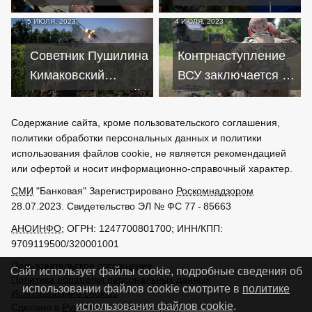
Россией не
гарантии
5 ИЮЛЯ, 2023
4 ИЮЛЯ, 2023
закончится хорошо
безопасности
для Зеленского
по примеру
Советник Пушилина
Контрнаступление
Израиля
Кимаковский
ВСУ заключается в
сообщил о третьей
истощении армии
волне
РФ – СНБО
Содержание сайта, кроме пользовательского соглашения,
контрнаступления
Украины
политики обработки персональных данных и политики
ВСУ
использования файлов cookie, не является рекомендацией
или офертой и носит информационно-справочный характер.
СМИ
"Банковая" Зарегистрировано
Роскомнадзором
28.07.2023. Свидетельство ЭЛ № ФС 77 - 85663
АНОИНФО
; ОГРН: 1247700801700; ИНН/КПП:
9709119500/320001001
Пользовательское соглашение
Сайт использует файлы cookie, подробные сведения об
Политика обработки персональных данных
использовании файлов cookie смотрите в
политике
Использование cookies
использования файлов cookie
.
Сделано в
РунетЛаб – Сайты и CRM