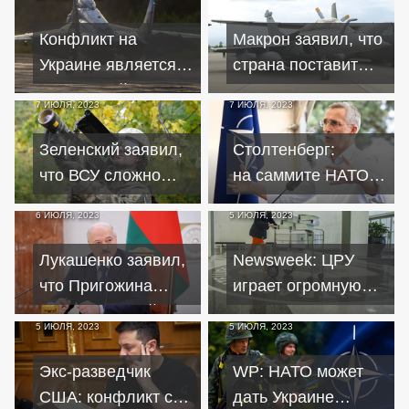
посягательством на
вступлении
безопасность РФ
Украины в альянс
Конфликт на
Макрон заявил, что
Украине является
страна поставит
репетицией США
Украине ракеты
7 ИЮЛЯ, 2023
7 ИЮЛЯ, 2023
перед
дальнего радиуса
конфронтацией с
действия
Зеленский заявил,
Столтенберг:
Китаем
что ВСУ сложно
на саммите НАТО
наступать из-за
утвердят
6 ИЮЛЯ, 2023
5 ИЮЛЯ, 2023
дальнобойного
многолетний пакет
оружия РФ
поддержки Украины
Лукашенко заявил,
Newsweek: ЦРУ
что Пригожина
играет огромную
в Беларуси сейчас
роль в
5 ИЮЛЯ, 2023
5 ИЮЛЯ, 2023
нет – что еще
предоставлении
известно
военной помощи
Экс-разведчик
WP: НАТО может
Украине
США: конфликт с
дать Украине