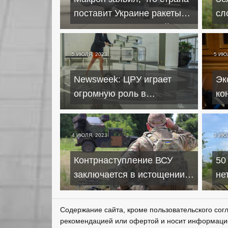
поставит Украине ракеты
сл
дальнего радиуса действия
да
5 ИЮЛЯ, 2023
5 ИЮ
Newsweek: ЦРУ играет
Эк
огромную роль в
ко
предоставлении военной
за
помощи Украине
Зе
4 ИЮЛЯ, 2023
3 ИЮ
Контрнаступление ВСУ
50
заключается в истощении
не
армии РФ – СНБО Украины
се
ср
Содержание сайта, кроме пользовательского сог
рекомендацией или офертой и носит информаци