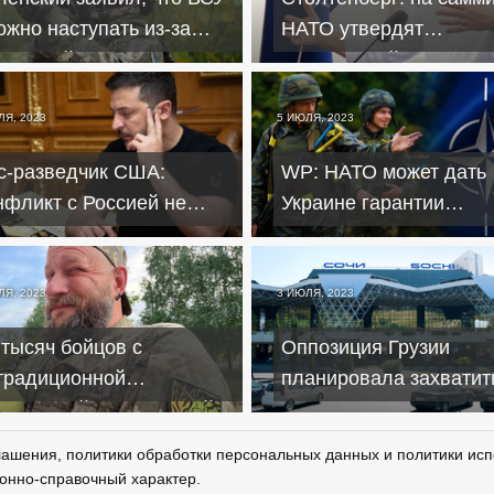
ожно наступать из-за
НАТО утвердят
льнобойного оружия РФ
многолетний пакет
поддержки Украины
ЛЯ, 2023
5 ИЮЛЯ, 2023
с-разведчик США:
WP: НАТО может дать
нфликт с Россией не
Украине гарантии
кончится хорошо для
безопасности по прим
ленского
Израиля
ЛЯ, 2023
3 ИЮЛЯ, 2023
 тысяч бойцов с
Оппозиция Грузии
традиционной
планировала захватит
ксуальной ориентацией
Сочи во время мятежа
ажаются в ВСУ
"Вагнер"
лашения, политики обработки персональных данных и политики исп
онно-справочный характер.