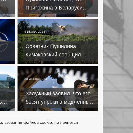
Пригожина в Беларуси
сейчас нет – что еще
известно
5 ИЮЛЯ, 2023
Советник Пушилина
Кимаковский сообщил
еру
о третьей волне
контрнаступления ВСУ
30 ИЮНЯ, 2023
Залужный заявил, что его
ь
бесят упреки в медленных
 ЧВК
темпах контрнаступления
ользования файлов cookie, не является