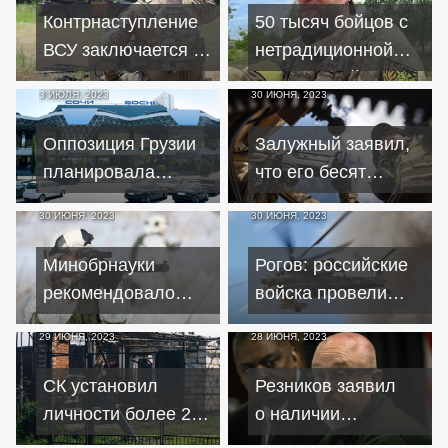
Контрнаступление
50 тысяч бойцов с
ВСУ заключается в
нетрадиционной
истощении армии
сексуальной
3 ИЮЛЯ, 2023
30 ИЮНЯ, 2023
РФ – СНБО
ориентацией
Украины
сражаются в ВСУ
Оппозиция Грузии
Залужный заявил,
планировала
что его бесят
захватить Сочи во
упреки
30 ИЮНЯ, 2023
30 ИЮНЯ, 2023
время мятежа ЧВК
в медленных
"Вагнер"
темпах
Минобрнауки
Рогов: российские
контрнаступления
рекомендовало
войска провели
давать
контратаку в
29 ИЮНЯ, 2023
28 ИЮНЯ, 2023
абитуриентам до 10
районе
баллов за участие в
Времевского
СК установил
Резников заявил
СВО
выступа
личности более 200
о наличии
погибших и
у Украины резервов