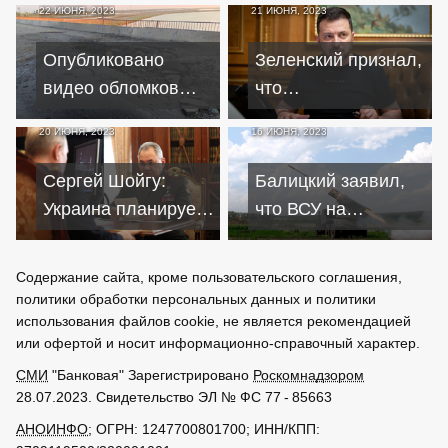
22 ИЮНЯ, 2023
21 ИЮНЯ, 2023
без вести
с танками и
пропавших в ходе
бронетехникой
Опубликовано
Зеленский признал,
СВО
видео обломков
что
ракет Storm
контрнаступление
20 ИЮНЯ, 2023
16 ИЮНЯ, 2023
Shadow, ударивших
идет медленнее,
по мосту в Крыму
чем хотелось бы
Сергей Шойгу:
Балицкий заявил,
Украина планирует
что ВСУ на
нанести удары
запорожском
по Крыму ракетами
фронте будут
Содержание сайта, кроме пользовательского соглашения,
Storm Shadow
разгромлены к
политики обработки персональных данных и политики
августу
использования файлов cookie, не является рекомендацией
или офертой и носит информационно-справочный характер.
СМИ
"Банковая" Зарегистрировано
Роскомнадзором
28.07.2023. Свидетельство ЭЛ № ФС 77 - 85663
АНОИНФО
; ОГРН: 1247700801700; ИНН/КПП: