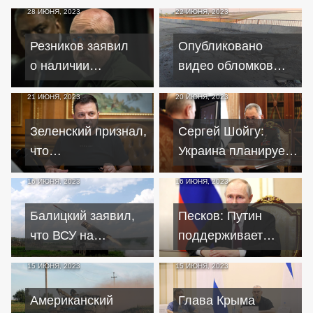
28 ИЮНЯ, 2023
22 ИЮНЯ, 2023
Резников заявил
Опубликовано
о наличии
видео обломков
у Украины резервов
ракет Storm
21 ИЮНЯ, 2023
20 ИЮНЯ, 2023
с танками и
Shadow, ударивших
бронетехникой
по мосту в Крыму
Зеленский признал,
Сергей Шойгу:
что
Украина планирует
контрнаступление
нанести удары
16 ИЮНЯ, 2023
16 ИЮНЯ, 2023
идет медленнее,
по Крыму ракетами
чем хотелось бы
Storm Shadow
Балицкий заявил,
Песков: Путин
что ВСУ на
поддерживает
запорожском
любые идеи по
15 ИЮНЯ, 2023
15 ИЮНЯ, 2023
фронте будут
урегулированию
разгромлены к
конфликта с
Американский
Глава Крыма