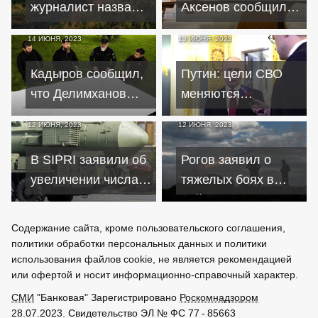
августу
Киевом
журналист назвал
Аксенов сообщил
контрнаступление
о шести сбитых
14 ИЮНЯ, 2023
13 ИЮНЯ, 2023
ВСУ суицидальной
над Крымом
миссией
беспилотниках
Кадыров сообщил,
Путин: цели СВО
что Делимханов
меняются
"жив-здоров и даже
в соответствии
12 ИЮНЯ, 2023
12 ИЮНЯ, 2023
не ранен"
с текущей
ситуацией
В SIPRI заявили об
Рогов заявил о
увеличении числа
тяжелых боях в
развернутых
районе
ядерных
Времевского
Содержание сайта, кроме пользовательского соглашения,
боеголовок
выступа в
политики обработки персональных данных и политики
Запорожье
использования файлов cookie, не является рекомендацией
или офертой и носит информационно-справочный характер.
СМИ
"Банковая" Зарегистрировано
Роскомнадзором
28.07.2023. Свидетельство ЭЛ № ФС 77 - 85663