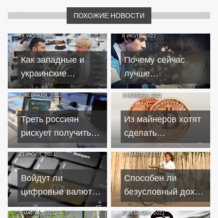
ПОХОЖИЕ НОВОСТИ
14 ИЮЛЯ, 2022
8 ИЮЛЯ, 2022
Как западные и
Почему сейчас
украинские
лучше
политики
инвестировать в
8 ФЕВРАЛЯ, 2022
8 НОЯБРЯ, 2021
зарабатывают на
биткоин, а не в
жизнях украинцев
фондовый рынок
Треть россиян
Из майнеров хотят
рискует получить
сделать
отказ в банковском
предпринимателей
21 ИЮЛЯ, 2021
13 МАРТА, 2021
кредите
и обложить
налогами
Войдут ли
Способен ли
цифровые валюты
безусловный доход
в привычную
победить нищету?
5 МАРТА, 2021
8 ФЕВРАЛЯ, 2021