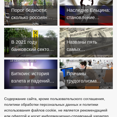
финансовую
систему
Порог бедности:
Наследие Ельцина:
сколько россиян
становление
находятся на грани
экономики на
21 ЯНВАРЯ, 2021
5 МАРТА, 2020
и за чертой
рыночные рельсы
В 2021 году
Названы пять
банковский сектор
самых
может столкнуться
дорогостоящих
18 СЕНТЯБРЯ, 2019
12 СЕНТЯБРЯ, 2019
с проблемами
акций в мире
Биткоин: история
Причины
взлета и падений
трудоголизма
первой
россиян: кредиты и
криптовалюты
комплексы
Содержание сайта, кроме пользовательского соглашения,
неполноценности
политики обработки персональных данных и политики
использования файлов cookie, не является рекомендацией
или офертой и носит информационно-справочный характер.