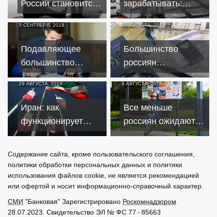
России становится
зарабатывать:
всё больше
выгодно ли сегодня
5 СЕНТЯБРЯ, 2018
30 АВГУСТА, 2018
вкладывать в
недвижимость
Подавляющее
Большинство
большинство
россиян
российских
внимательно
29 АВГУСТА, 2018
9 АВГУСТА, 2018
компаний готовы
следят за курсом
продать активы
евро и доллара
Иран: как
Все меньше
функционирует
россиян ожидают
теневой рынок
светлого будущего
американской
Содержание сайта, кроме пользовательского соглашения,
валюты
политики обработки персональных данных и политики
использования файлов cookie, не является рекомендацией
или офертой и носит информационно-справочный характер.
СМИ
"Банковая" Зарегистрировано
Роскомнадзором
28.07.2023. Свидетельство ЭЛ № ФС 77 - 85663