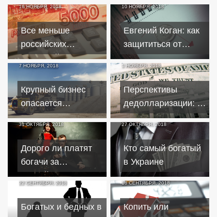
16 НОЯБРЯ, 2018
10 НОЯБРЯ, 2018
Все меньше
Евгений Коган: как
российских
защититься от
компаний занимают
девальвации
7 НОЯБРЯ, 2018
1 НОЯБРЯ, 2018
средства у
инвесторов
Крупный бизнес
Перспективы
опасается
дедолларизации: у
расширения
России $80
31 ОКТЯБРЯ, 2018
27 ОКТЯБРЯ, 2018
санкций США
миллиардов
наличными
Дорого ли платят
Кто самый богатый
богачи за
в Украине
российскую
22 СЕНТЯБРЯ, 2018
18 СЕНТЯБРЯ, 2018
недвижимость
Богатых и бедных в
Копить или