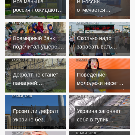
Все меньше
В России
россиян ожидают
отмечается
светлого будущего
снижение уровня
12 ИЮЛЯ, 2018
20 ИЮНЯ, 2018
коррупции
Всемирный банк
Сколько надо
подсчитал ущерб,
зарабатывать
наносимый
россиянину для
16 ИЮНЯ, 2018
8 ИЮНЯ, 2018
ограничением
соответствия
доступа девочек к
статусу среднего
Дефолт не станет
Поведение
образованию
класса
панацеей:
молодежи несет
экономика Украины
угрозу пенсионной
30 МАЯ, 2018
25 МАЯ, 2018
рухнет
системе России
Грозит ли дефолт
Украина загоняет
Украине без
себя в тупик
помощи МВФ?
растущими долгами
23 МАЯ, 2018
18 МАЯ, 2018