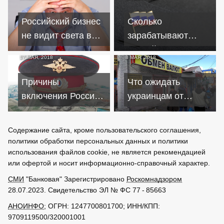
Российский бизнес
Сколько
не видит света в
зарабатывают
конце тоннеля
российские
17 МАЯ, 2018
8 МАЯ, 2018
региональные
депутаты
Причины
Что ожидать
включения России
украинцам от
в топ-5 по
доллара нынешним
экономическим
летом
Содержание сайта, кроме пользовательского соглашения,
преступлениям
политики обработки персональных данных и политики
использования файлов cookie, не является рекомендацией
или офертой и носит информационно-справочный характер.
СМИ
"Банковая" Зарегистрировано
Роскомнадзором
28.07.2023. Свидетельство ЭЛ № ФС 77 - 85663
АНОИНФО
; ОГРН: 1247700801700; ИНН/КПП:
9709119500/320001001