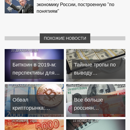
экономику России, построенную "по
понятиям"
ПОХОЖИЕ НОВОСТИ
21 ДЕКАБРЯ, 2018
12 ДЕКАБРЯ, 2018
Биткоин в 2019-м:
Тайные тропы по
перспективы для
выводу
популярной
миллиардов
7 ДЕКАБРЯ, 2018
21 НОЯБРЯ, 2018
криптовалюты
долларов из России
Обвал
Все больше
крипторынка:
россиян
эксперты советуют
предпочитают
16 НОЯБРЯ, 2018
10 НОЯБРЯ, 2018
не паниковать
рублевые вклады