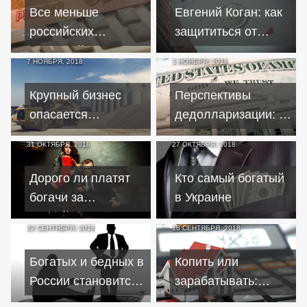
валютным
Все меньше
Евгений Коган: как
российских
защититься от
компаний занимают
девальвации
7 НОЯБРЯ, 2018
1 НОЯБРЯ, 2018
средства у
инвесторов
Крупный бизнес
Перспективы
опасается
дедолларизации: у
расширения
России $80
31 ОКТЯБРЯ, 2018
27 ОКТЯБРЯ, 2018
санкций США
миллиардов
наличными
Дорого ли платят
Кто самый богатый
богачи за
в Украине
российскую
22 СЕНТЯБРЯ, 2018
18 СЕНТЯБРЯ, 2018
недвижимость
Богатых и бедных в
Копить или
России становится
зарабатывать:
всё больше
выгодно ли сегодня