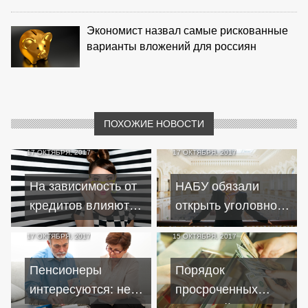
Экономист назвал самые рискованные
варианты вложений для россиян
ПОХОЖИЕ НОВОСТИ
17 ОКТЯБРЯ, 2017
17 ОКТЯБРЯ, 2017
На зависимость от
НАБУ обязали
кредитов влияют
открыть уголовное
имена?
дело против
17 ОКТЯБРЯ, 2017
15 ОКТЯБРЯ, 2017
Гонтаревой
Пенсионеры
Порядок
интересуются: не
просроченных