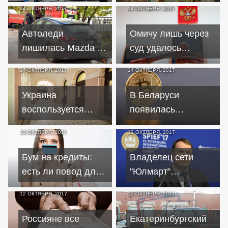
кредит ли им
платежей по
14 ОКТЯБРЯ, 2017
14 ОКТЯБРЯ, 2017
выдали вместо
кредитам изменят в
доплаты?
интересах
Автоледи
Омичу лишь через
заемщиков
лишилась Mazda 3
суд удалось
за крупный долг по
разорвать
14 ОКТЯБРЯ, 2017
14 ОКТЯБРЯ, 2017
кредиту
кредитный договор
на кастрюли "от
Украина
В Беларуси
Макаревича"
воспользуется
появилась
опытом
собственная
13 ОКТЯБРЯ, 2017
12 ОКТЯБРЯ, 2017
Казахстана?
цифровая валюта
Бум на кредиты:
Владелец сети
есть ли повод для
"Юлмарт"
радости
обвиняется в
12 ОКТЯБРЯ, 2017
12 ОКТЯБРЯ, 2017
миллиардном
мошенничестве с
Россияне все
Екатеринбургский