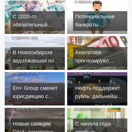
18 АВГУСТА, 2018
17 АВГУСТА, 2018
С 2020-го
Потенциальные
обязательный
банкроты
возврат выручки в
наполовину
17 АВГУСТА, 2018
17 АВГУСТА, 2018
нацвалюте будет
нарастили долги
отменен
В Новосибирске
Аналитики
задолжавшая по
прогнозируют
кредитам мать
немало сюрпризов
17 АВГУСТА, 2018
15 АВГУСТА, 2018
двоих детей
на валютном рынке
выпала из окна
En+ Group сменит
Нефть поддержит
многоэтажки
юрисдикцию с
рубль: дальнейшее
кипрского на
ослабление
15 АВГУСТА, 2018
15 АВГУСТА, 2018
российский офшор
ограничено
Новые санкции
С начала года