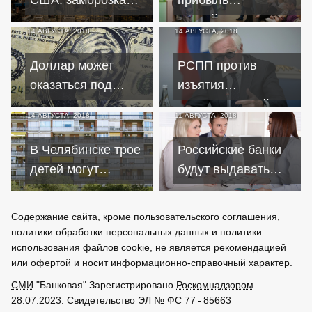
США: заморозка
прибыль
расчетов в
российских банков
14 АВГУСТА, 2018
14 АВГУСТА, 2018
долларах сломает
сократилась на 144
Россию
миллиарда
Доллар может
РСПП против
оказаться под
изъятия
санкциями
сверхприбылей у
14 АВГУСТА, 2018
11 АВГУСТА, 2018
экспортеров
В Челябинске трое
Российские банки
детей могут
будут выдавать
лишиться жилья из-
кредиты без
за долгов по
справок о доходах
Содержание сайта, кроме пользовательского соглашения,
ипотечному кредиту
политики обработки персональных данных и политики
использования файлов cookie, не является рекомендацией
или офертой и носит информационно-справочный характер.
СМИ
"Банковая" Зарегистрировано
Роскомнадзором
28.07.2023. Свидетельство ЭЛ № ФС 77 - 85663