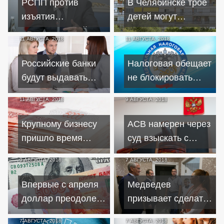
РСПП против
В Челябинске трое
изъятия
детей могут
сверхприбылей у
лишиться жилья из-
11 АВГУСТА, 2018
11 АВГУСТА, 2018
экспортеров
за долгов по
ипотечному кредиту
Российские банки
Налоговая обещает
будут выдавать
не блокировать
кредиты без
счета простых
11 АВГУСТА, 2018
9 АВГУСТА, 2018
справок о доходах
россиян
Крупному бизнесу
АСВ намерен через
пришло время
суд взыскать с
возвращать
бывших
9 АВГУСТА, 2018
7 АВГУСТА, 2018
авансы?
руководителей
Пробизнесбанка 68
Впервые с апреля
Медведев
миллиардов
доллар преодолел
призывает сделать
отметку "65"
ипотечные кредиты
7 АВГУСТА, 2018
7 АВГУСТА, 2018