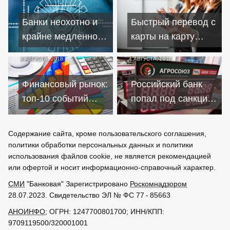
доступнее
Банки неохотно и
Быстрый перевод с
крайне медленно
карты на карту
осваивают
разных банков
4 АВГУСТА, 2018
4 АВГУСТА, 2018
биометрию
запустят в новом
году
Финансовый рынок:
Российский банк
топ-10 событий
попал под санкции
начала августа
из-за Северной
Кореи
Содержание сайта, кроме пользовательского соглашения,
политики обработки персональных данных и политики
использования файлов cookie, не является рекомендацией
или офертой и носит информационно-справочный характер.
СМИ
"Банковая" Зарегистрировано
Роскомнадзором
28.07.2023. Свидетельство ЭЛ № ФС 77 - 85663
АНОИНФО
; ОГРН: 1247700801700; ИНН/КПП:
9709119500/320001001