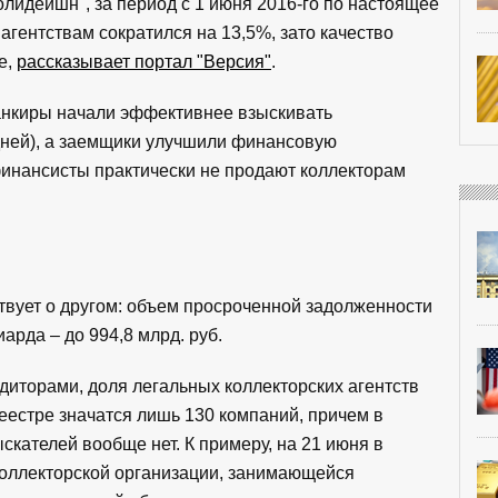
лидейшн", за период с 1 июня 2016-го по настоящее
гентствам сократился на 13,5%, зато качество
е,
рассказывает портал "Версия"
.
банкиры начали эффективнее взыскивать
дней), а заемщики улучшили финансовую
финансисты практически не продают коллекторам
твует о другом: объем просроченной задолженности
арда – до 994,8 млрд. руб.
диторами, доля легальных коллекторских агентств
еестре значатся лишь 130 компаний, причем в
кателей вообще нет. К примеру, на 21 июня в
коллекторской организации, занимающейся