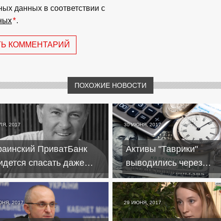
ных данных в соответствии с
ных
*
.
ТЬ КОММЕНТАРИЙ
ПОХОЖИЕ НОВОСТИ
ЛЯ, 2017
30 ИЮНЯ, 2017
раинский ПриватБанк
Активы "Таврики"
идется спасать даже
выводились через
нсионерам
кредитования
аффилированных с ба
лиц
ЮНЯ, 2017
29 ИЮНЯ, 2017