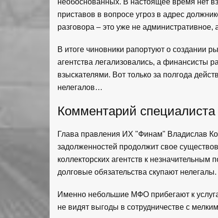
необоснованных. В настоящее время нет в
приставов в вопросе угроз в адрес должни
разговора – это уже не административное, 
В итоге чиновники рапортуют о создании р
агентства легализовались, а финансисты 
взыскателями. Вот только за полгода дейст
нелегалов…
Комментарий специалиста
Глава правления ИХ "Финам" Владислав Коч
задолженностей продолжит свое существова
коллекторских агентств к незначительным 
долговые обязательства скупают нелегалы.
Именно небольшие МФО прибегают к услуга
не видят выгоды в сотрудничестве с мелки