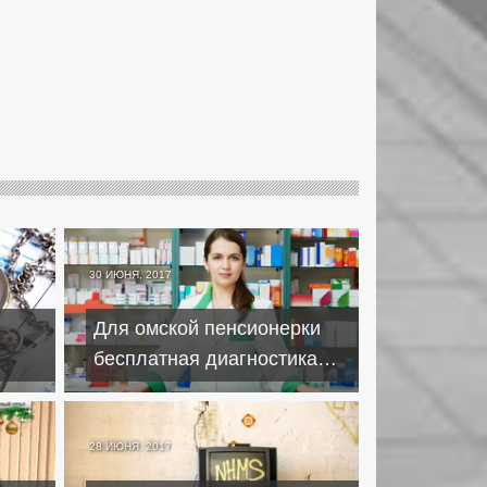
30 ИЮНЯ, 2017
Для омской пенсионерки
бесплатная диагностика
обернулась солидным
нком
кредитом на БАДы
28 ИЮНЯ, 2017