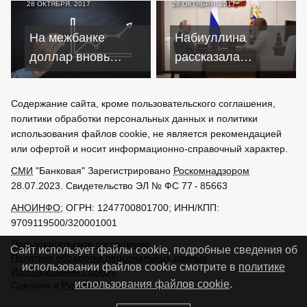
28 ОКТЯБРЯ, 2017
28 ОКТЯБРЯ, 2017
автокредитов
вырос в сотню раз
На межбанке
Набиуллина
доллар вновь
рассказала
растёт к гривне
президенту о
начале
Содержание сайта, кроме пользовательского соглашения,
стабильности
политики обработки персональных данных и политики
использования файлов cookie, не является рекомендацией
или офертой и носит информационно-справочный характер.
СМИ
"Банковая" Зарегистрировано
Роскомнадзором
28.07.2023. Свидетельство ЭЛ № ФС 77 - 85663
АНОИНФО
; ОГРН: 1247700801700; ИНН/КПП:
9709119500/320001001
Пользовательское соглашение
Сайт использует файлы cookie, подробные сведения об
Политика обработки персональных данных
использовании файлов cookie смотрите в
политике
Использование cookies
использования файлов cookie
.
Сделано в
РунетЛаб – Сайты и CRM