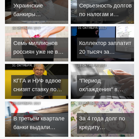
кредитов
мотоцикл
Украинские
Серьезность долгов
банкиры
по налогам и
прогнозируют
кредиту заемщик
31 ОКТЯБРЯ, 2017
31 ОКТЯБРЯ, 2017
оживление рынка
осознал лишь
кредитования
после ареста
Семь миллионов
Коллектор заплатит
автомобиля
россиян уже не в
20 тысяч за
состоянии
напоминание о
31 ОКТЯБРЯ, 2017
28 ОКТЯБРЯ, 2017
оплачивать
долге по кредиту
кредиты
через соцсеть
КГГА и НУФ вдвое
"Период
снизят ставку по
охлаждения" в
кредитам для
коллективном
28 ОКТЯБРЯ, 2017
28 ОКТЯБРЯ, 2017
киевских
страховании
предпринимателей
позволит избежать
В третьем квартале
За 4 года долг по
скрытых платежей
банки выдали
кредиту
по кредиту
рекордное число
новокаховчанина