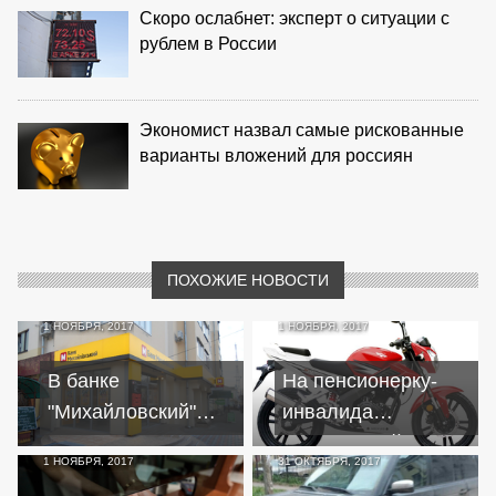
Скоро ослабнет: эксперт о ситуации с
рублем в России
Экономист назвал самые рискованные
варианты вложений для россиян
ПОХОЖИЕ НОВОСТИ
1 НОЯБРЯ, 2017
1 НОЯБРЯ, 2017
В банке
На пенсионерку-
"Михайловский"
инвалида
смягчили условия
неизвестный
1 НОЯБРЯ, 2017
31 ОКТЯБРЯ, 2017
реструктуризации
повесил кредит на