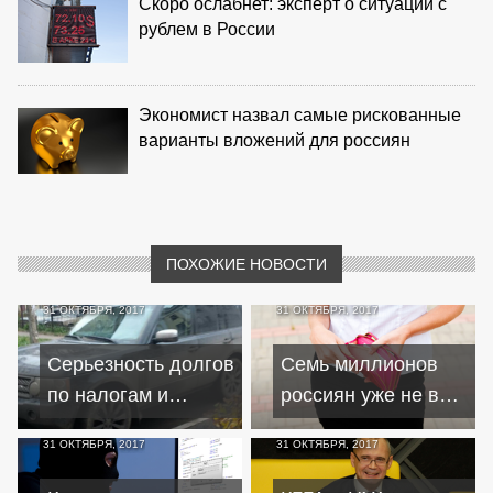
Скоро ослабнет: эксперт о ситуации с
рублем в России
Экономист назвал самые рискованные
варианты вложений для россиян
ПОХОЖИЕ НОВОСТИ
31 ОКТЯБРЯ, 2017
31 ОКТЯБРЯ, 2017
Серьезность долгов
Семь миллионов
по налогам и
россиян уже не в
кредиту заемщик
состоянии
31 ОКТЯБРЯ, 2017
31 ОКТЯБРЯ, 2017
осознал лишь
оплачивать
после ареста
кредиты