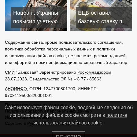
начале
кредитов в Сочи
стабильности
Нацбанк Украины
ЕЦБ оставил
повысил учетную
базовую ставку по
ставку на один
кредитам на
процент
нулевом уровне
Содержание сайта, кроме пользовательского соглашения,
политики обработки персональных данных и политики
использования файлов cookie, не является рекомендацией
или офертой и носит информационно-справочный характер.
СМИ
"Банковая" Зарегистрировано
Роскомнадзором
28.07.2023. Свидетельство ЭЛ № ФС 77 - 85663
АНОИНФО
; ОГРН: 1247700801700; ИНН/КПП:
9709119500/320001001
Пользовательское соглашение
Сайт использует файлы cookie, подробные сведения об
Политика обработки персональных данных
использовании файлов cookie смотрите в
политике
Использование cookies
использования файлов cookie
.
Сделано в
РунетЛаб – Сайты и CRM