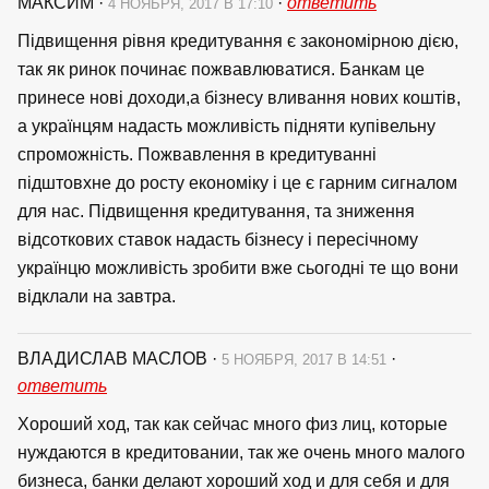
МАКСИМ
·
·
ответить
4 НОЯБРЯ, 2017 В 17:10
Підвищення рівня кредитування є закономірною дією,
так як ринок починає пожвавлюватися. Банкам це
принесе нові доходи,а бізнесу вливання нових коштів,
а українцям надасть можливість підняти купівельну
спроможність. Пожвавлення в кредитуванні
підштовхне до росту економіку і це є гарним сигналом
для нас. Підвищення кредитування, та зниження
відсоткових ставок надасть бізнесу і пересічному
українцю можливість зробити вже сьогодні те що вони
відклали на завтра.
ВЛАДИСЛАВ МАСЛОВ
·
·
5 НОЯБРЯ, 2017 В 14:51
ответить
Хороший ход, так как сейчас много физ лиц, которые
нуждаются в кредитовании, так же очень много малого
бизнеса, банки делают хороший ход и для себя и для