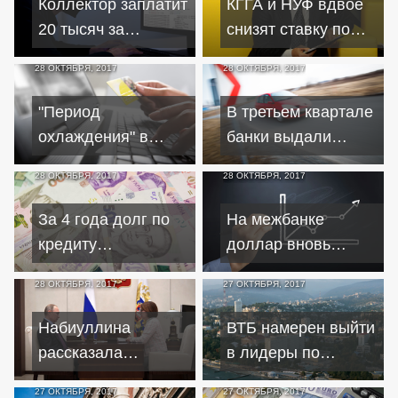
Коллектор заплатит
КГГА и НУФ вдвое
автомобиля
20 тысяч за
снизят ставку по
напоминание о
кредитам для
28 ОКТЯБРЯ, 2017
28 ОКТЯБРЯ, 2017
долге по кредиту
киевских
через соцсеть
предпринимателей
"Период
В третьем квартале
охлаждения" в
банки выдали
коллективном
рекордное число
28 ОКТЯБРЯ, 2017
28 ОКТЯБРЯ, 2017
страховании
автокредитов
позволит избежать
За 4 года долг по
На межбанке
скрытых платежей
кредиту
доллар вновь
по кредиту
новокаховчанина
растёт к гривне
28 ОКТЯБРЯ, 2017
27 ОКТЯБРЯ, 2017
вырос в сотню раз
Набиуллина
ВТБ намерен выйти
рассказала
в лидеры по
президенту о
выдаче ипотечных
27 ОКТЯБРЯ, 2017
27 ОКТЯБРЯ, 2017