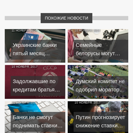
ПОХОЖИЕ НОВОСТИ
11 НОЯБРЯ, 2017
10 НОЯБРЯ, 2017
Украинские банки
Семейные
пятый месяц
белорусы могут
подряд
получить льготный
10 НОЯБРЯ, 2017
10 НОЯБРЯ, 2017
активизируют
кредит на оплату
выдачу кредитов
ЭКО
Задолжавшие по
Думский комитет не
кредитам братья
одобрил мораторий
объявили себя
на взыскание
10 НОЯБРЯ, 2017
10 НОЯБРЯ, 2017
"гражданами СССР"
долгов по
ипотечным
Банки не смогут
Путин прогнозирует
кредитам в валюте
поднимать ставки
снижение ставки