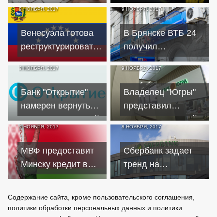
по кредитам в
ЦБ по итогам
9 НОЯБРЯ, 2017
9 НОЯБРЯ, 2017
одностороннем
инфляции
порядке
Венесуэла готова
В Брянске ВТБ 24
реструктурировать
получил
долг по кредиту
предупреждение за
9 НОЯБРЯ, 2017
9 НОЯБРЯ, 2017
перед Россией
скрытность
Банк "Открытие"
Владелец "Югры"
намерен вернуть
представил
двух миллиардный
регулятору новый
9 НОЯБРЯ, 2017
8 НОЯБРЯ, 2017
кредит
план спасения
банка
МВФ предоставит
Сбербанк задает
Минску кредит в
тренд на
обмен на
понижение ставок
сближение с
по ипотечным
Содержание сайта, кроме пользовательского соглашения,
Брюсселем
кредитам
политики обработки персональных данных и политики