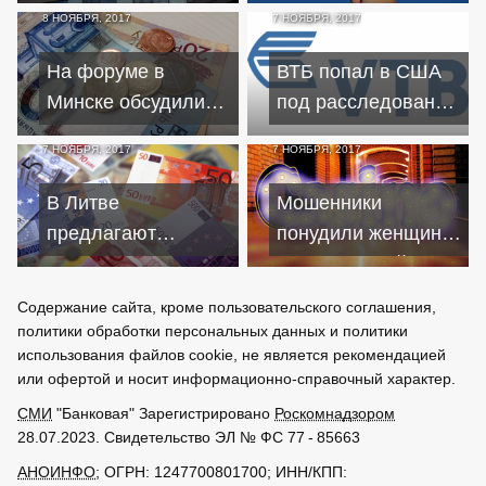
понижение ставок
заставили 8
8 НОЯБРЯ, 2017
7 НОЯБРЯ, 2017
по ипотечным
костромичей взять
кредитам
кредиты на свое
На форуме в
ВТБ попал в США
имя
Минске обсудили
под расследование
белорусскую
из-за долга
7 НОЯБРЯ, 2017
7 НОЯБРЯ, 2017
экономику
Мозамбика
В Литве
Мошенники
предлагают
понудили женщину
облегчить расчет по
взять крупный
кредитам и
кредит ради
Содержание сайта, кроме пользовательского соглашения,
штрафам для
"выигрыша" в
политики обработки персональных данных и политики
должников
интернете
использования файлов cookie, не является рекомендацией
или офертой и носит информационно-справочный характер.
СМИ
"Банковая" Зарегистрировано
Роскомнадзором
28.07.2023. Свидетельство ЭЛ № ФС 77 - 85663
АНОИНФО
; ОГРН: 1247700801700; ИНН/КПП: