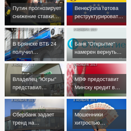
Путин прогнозирует
Венесуэла готова
снижение ставки
реструктурировать
ЦБ по итогам
долг по кредиту
9 НОЯБРЯ, 2017
9 НОЯБРЯ, 2017
инфляции
перед Россией
В Брянске ВТБ 24
Банк "Открытие"
получил
намерен вернуть
предупреждение за
двух миллиардный
9 НОЯБРЯ, 2017
9 НОЯБРЯ, 2017
скрытность
кредит
Владелец "Югры"
МВФ предоставит
представил
Минску кредит в
регулятору новый
обмен на
8 НОЯБРЯ, 2017
8 НОЯБРЯ, 2017
план спасения
сближение с
банка
Брюсселем
Сбербанк задает
Мошенники
тренд на
хитростью