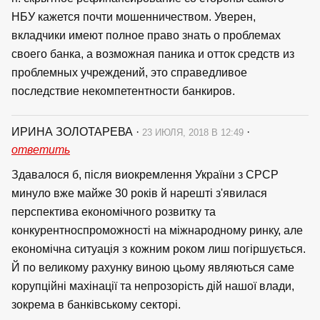
НБУ кажется почти мошенничеством. Уверен,
вкладчики имеют полное право знать о проблемах
своего банка, а возможная паника и отток средств из
проблемных учреждений, это справедливое
последствие некомпетентности банкиров.
ИРИНА ЗОЛОТАРЕВА
·
·
23 ИЮЛЯ, 2018 В 12:49
ответить
Здавалося б, після виокремлення України з СРСР
минуло вже майже 30 років й нарешті з'явилася
перспектива економічного розвитку та
конкурентноспроможності на міжнародному ринку, але
економічна ситуація з кожним роком лиш погіршується.
Й по великому рахунку виною цьому являються саме
корупційні махінації та непрозорість дій нашої влади,
зокрема в банківському секторі.