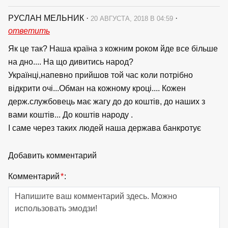
РУСЛАН МЕЛЬНИК
·
·
20 АВГУСТА, 2018 В 04:59
ответить
Як це так? Наша країна з кожним роком йде все більше
на дно.... На що дивитись народ?
Українці,напевно прийшов той час коли потрібно
відкрити очі...Обман на кожному кроці.... Кожен
держ.службовець має жагу до до коштів, до наших з
вами коштів... До коштів народу .
І саме через таких людей наша держава банкротує
Добавить комментарий
Комментарий
*
: