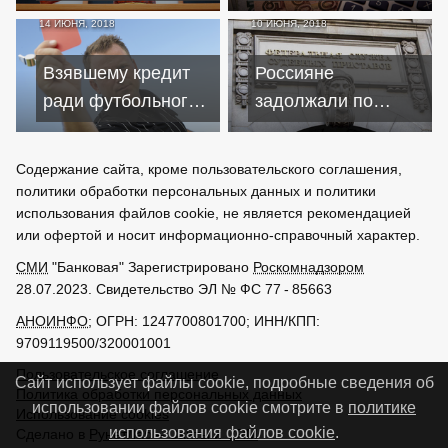
суд у "Королевы" за
рекорды в
14 ИЮНЯ, 2018
10 ИЮНЯ, 2018
опасную очистку
наращивании
крови в кредит
просрочек по
Взявшему кредит
Россияне
кредитам
ради футбольного
задолжали по
матча россиянину
штрафам и
отказали в
кредитам более 4
Содержание сайта, кроме пользовательского соглашения,
паспорте
триллионов рублей
политики обработки персональных данных и политики
болельщика
использования файлов cookie, не является рекомендацией
или офертой и носит информационно-справочный характер.
СМИ
"Банковая" Зарегистрировано
Роскомнадзором
28.07.2023. Свидетельство ЭЛ № ФС 77 - 85663
АНОИНФО
; ОГРН: 1247700801700; ИНН/КПП:
9709119500/320001001
Пользовательское соглашение
Сайт использует файлы cookie, подробные сведения об
Политика обработки персональных данных
использовании файлов cookie смотрите в
политике
Использование cookies
использования файлов cookie
.
Сделано в
РунетЛаб – Сайты и CRM