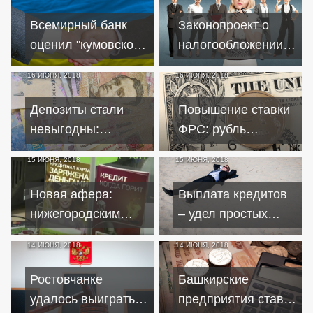
тратить?
Всемирный банк
Законопроект о
оценил "кумовской
налогообложении
бизнес" в Украине
самозанятых
16 ИЮНЯ, 2018
16 ИЮНЯ, 2018
появится этой
осенью
Депозиты стали
Повышение ставки
невыгодны:
ФРС: рубль
украинцы начинают
удержался от
15 ИЮНЯ, 2018
15 ИЮНЯ, 2018
забирать свои
падения
деньги
Новая афера:
Выплата кредитов
нижегородским
– удел простых
пенсионерам
украинцев,
14 ИЮНЯ, 2018
14 ИЮНЯ, 2018
активно
олигархам долги
навязывают
прощают
Ростовчанке
Башкирские
простыни в кредит
удалось выиграть
предприятия ставят