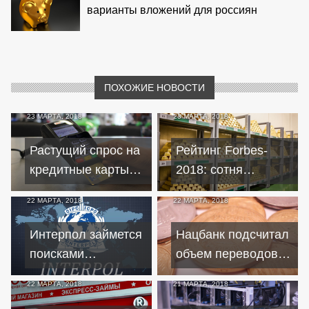
варианты вложений для россиян
ПОХОЖИЕ НОВОСТИ
23 МАРТА, 2018
23 МАРТА, 2018
Растущий спрос на
Рейтинг Forbes-
кредитные карты
2018: сотня
становится
надежных
22 МАРТА, 2018
22 МАРТА, 2018
опасным
российских банков
Интерпол займется
Нацбанк подсчитал
поисками
объем переводов в
похитившего
Украину
22 МАРТА, 2018
21 МАРТА, 2018
миллиарды