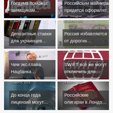
банкира
Госдума поможет
Российским майнерам
заемщикам
придется оформлять
избежать кредитной
предпринимательство
21 МАРТА, 2018
20 МАРТА, 2018
кабалы?
Депозитные ставки
Россия избавляется
для украинцев
от дорогих
остались прежними,
заимствований
20 МАРТА, 2018
17 МАРТА, 2018
зато выросли
бывшего СССР
проценты по
Чем экс-глава
SWIFT всё же могут
кредитам
Нацбанка
отключить для
запомнится
российских банков
16 МАРТА, 2018
15 МАРТА, 2018
украинцам?
До конца года
Российские
лицензий могут
олигархи в Лондоне
лишиться 60
ждут массовой