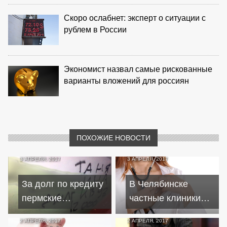
Скоро ослабнет: эксперт о ситуации с
рублем в России
Экономист назвал самые рискованные
варианты вложений для россиян
ПОХОЖИЕ НОВОСТИ
3 АПРЕЛЯ, 2017
3 АПРЕЛЯ, 2017
За долг по кредиту
В Челябинске
пермские
частные клиники
коллекторы
загоняют горожан в
2 АПРЕЛЯ, 2017
2 АПРЕЛЯ, 2017
угрожают всем
кредиты через