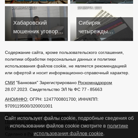
превысит 12
до 90% ипотечных
29 МАРТА, 2017
29 МАРТА, 2017
миллиардов
кредитов в валюте
Хабаровский
Сибиряк
мошенник уговорил
четырежды
знакомых взять
пострадал из-за
кредиты и "похитил"
тезки-должника
Содержание сайта, кроме пользовательского соглашения,
себя
политики обработки персональных данных и политики
использования файлов cookie, не является рекомендацией
или офертой и носит информационно-справочный характер.
СМИ
"Банковая" Зарегистрировано
Роскомнадзором
28.07.2023. Свидетельство ЭЛ № ФС 77 - 85663
АНОИНФО
; ОГРН: 1247700801700; ИНН/КПП:
9709119500/320001001
Пользовательское соглашение
Сайт использует файлы cookie, подробные сведения об
Политика обработки персональных данных
использовании файлов cookie смотрите в
политике
Использование cookies
использования файлов cookie
.
Сделано в
РунетЛаб – Сайты и CRM