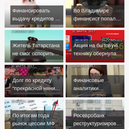
соседям должницы
"бесплатную"
Финансировать
Во Владимире
разбить машины
диспансеризацию
выдачу кредитов за
финансист попался
счет населения
на миллионных
1 АПРЕЛЯ, 2017
31 МАРТА, 2017
сможет лишь узкий
"откатах" за
круг бывших МФО
предоставление
Житель Татарстана
Акция на бытовую
кредитов
не смог оспорить
технику обернулась
плату за страховку
для челябинцев
30 МАРТА, 2017
30 МАРТА, 2017
при досрочном
оформлением
погашении кредита
кредитов
Долг по кредиту
Финансовые
"прекрасной няни"
аналитики
достиг миллиона
прогнозируют
29 МАРТА, 2017
29 МАРТА, 2017
долларов
удешевление
кредитов
По итогам года
Росевробанк
рынок цессии МФО
реструктуризировал