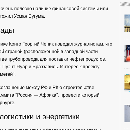
х очень полезно наличие финансовой системы или
тожил Усман Бугума.
рады
ике Конго Георгий Чепик поведал журналистам, что
й страной (расположенной в западной части
тве трубопровода для поставки нефтепродуктов,
 Пуэнт-Нуар и Браззавиль. Интерес к проекту
метей".
соглашение между РФ и РК о строительстве
аммита "Россия — Африка", провести который
ербурге.
огистики и энергетики