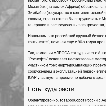
Кроме того, с просьбой к российским власт
Мозамбик (на восток Африки) обратился с
Зимбабве (государство в континентальной 
словам, страна хотела бы сотрудничать с М
генерации и распределении электричества,
Напомним, что российский крупный бизнес 
континенте", начиная еще с 90-х годов прош
Так, компании АЛРОСА сотрудничает с Анго
"Роснефть" осваивает нефтегазовые мест
участником трех нефтедобывающих проектов
сооружением и эксплуатацией первой египе
ЮАР участвует в проекте по добыче марган
Есть, куда расти
Ориентировочно, товарооборот России с Аф