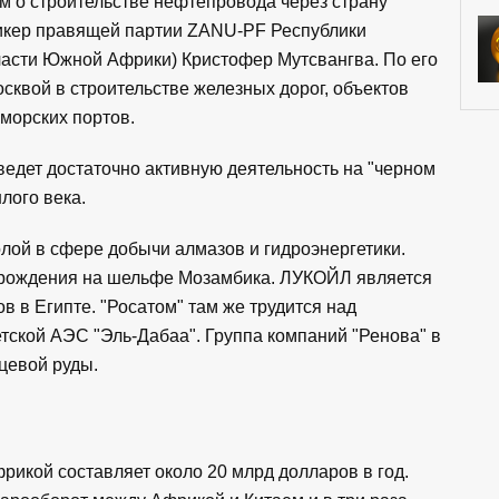
ям о строительстве нефтепровода через страну
пикер правящей партии ZANU-PF Республики
части Южной Африки) Кристофер Мутсвангва. По его
осквой в строительстве железных дорог, объектов
 морских портов.
ведет достаточно активную деятельность на "черном
лого века.
лой в сфере добычи алмазов и гидроэнергетики.
орождения на шельфе Мозамбика. ЛУКОЙЛ является
 в Египте. "Росатом" там же трудится над
тской АЭС "Эль-Дабаа". Группа компаний "Ренова" в
цевой руды.
рикой составляет около 20 млрд долларов в год.