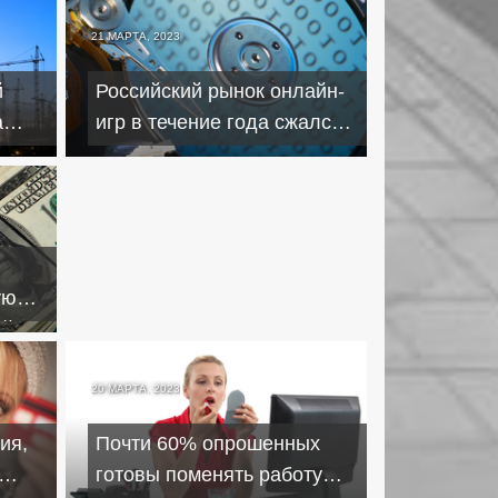
21 МАРТА, 2023
21 МАРТА, 2023
й
Российский рынок онлайн-
Минсельхоз: в этом сезоне
а
игр в течение года сжался в
рис не подорожает,
пять раз
оснований для паники нет
ую
ий
20 МАРТА, 2023
ия,
Почти 60% опрошенных
готовы поменять работу