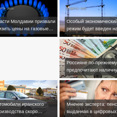
АРТА, 2023
22 МАРТА, 2023
АРТА, 2023
асти Молдавии призвали
Особый экономически
рция остановила транзит
изить цены на газовые
режим будет введен н
дсанкционных товаров
ставки из России
новых территориях
рез свою территорию
21 МАРТА, 2023
Россияне по-прежнему
предпочитают наличн
валюту для сбережен
АРТА, 2023
20 МАРТА, 2023
томобили иранского
Мнение эксперта: пенс
оизводства скоро
выданная в цифровых