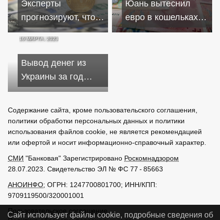
Эксперты
Юань вытеснил
Жизнь россиян
прогнозируют, что в
евро в кошельках
почти не
2024 году доллар
россиян с третьего
изменилась за год
16 МАРТА, 2023
будет стоить 200
на четвертое место
действия западных
рублей
санкций
Вывод денег из
Украины за год
вырос в семь раз,
стране грозит
Содержание сайта, кроме пользовательского соглашения,
обвал ВВП
политики обработки персональных данных и политики
использования файлов cookie, не является рекомендацией
или офертой и носит информационно-справочный характер.
СМИ
"Банковая" Зарегистрировано
Роскомнадзором
28.07.2023. Свидетельство ЭЛ № ФС 77 - 85663
АНОИНФО
; ОГРН: 1247700801700; ИНН/КПП:
9709119500/320001001
Пользовательское соглашение
Сайт использует файлы cookie, подробные сведения об