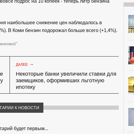
вовсе подрос на 10 копеек - теперь литр бензина
 июня наибольшее снижение цен наблюдалось в
2%). В Коми бензин подорожал больше всего (+1,4%).
Банковой"
→
ДАЛЕЕ
не
Некоторые банки увеличили ставки для
ру
заемщиков, оформивших льготную
ипотеку
ТАРИИ К НОВОСТИ
арий будет первым...