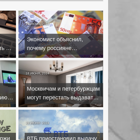
19 ИЮНЯ, 2024
Экономист объяснил,
ть на
почему россияне
НДФЛ
продолжают скупать
доллары и евро
18 ИЮНЯ, 2024
Москвичам и петербуржцам
цию
могут перестать выдавать
льготную IT-ипотеку
15 ИЮНЯ, 2024
иржи
ВТБ приостановил выдачу