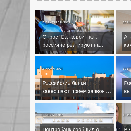
25 СЕНТЯБРЯ, 2023
20 И
Опрос "Банковой": как
Ан
россияне реагируют на
ка
рост цен на топливо
вс
19 ИЮНЯ, 2024
19 И
Российские банки
Ро
завершают прием заявок по
вы
льготной ипотеке
ба
на
17 ИЮНЯ, 2024
17 И
Центробанк сообщил о
В 