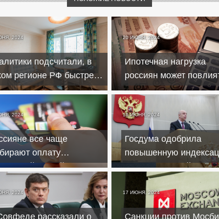
ЮНЯ, 2024
20 ИЮНЯ, 2024
алитики подсчитали, в
Ипотечная нагрузка
ком регионе РФ быстрее
россиян может повлия
его накопить на квартиру
определение ставки 
ЮНЯ, 2024
18 ИЮНЯ, 2024
ссияне все чаще
Госдума одобрила
бирают оплату
повышенную индекса
нковской картой вместо
военных пенсий
личных
ЮНЯ, 2024
17 ИЮНЯ, 2024
Совфеде рассказали о
Санкции против Мосб