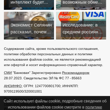
интеллект будет
возможным обмен
разбираться со
замороженных
5 МАЯ, 2023
5 МАЯ, 2023
следующим
активов небольших
кризисом
банков
Экономист Селянин
Исследование: в
рассказал, почему
среднем россияне
падает доллар и
откладывают по
укрепляется рубль
9000 рублей в
Содержание сайта, кроме пользовательского соглашения,
месяц
политики обработки персональных данных и политики
использования файлов cookie, не является рекомендацией
или офертой и носит информационно-справочный характер.
СМИ
"Банковая" Зарегистрировано
Роскомнадзором
28.07.2023. Свидетельство ЭЛ № ФС 77 - 85663
АНОИНФО
; ОГРН: 1247700801700; ИНН/КПП:
9709119500/320001001
Пользовательское соглашение
Сайт использует файлы cookie, подробные сведения об
Политика обработки персональных данных
использовании файлов cookie смотрите в
политике
Использование cookies