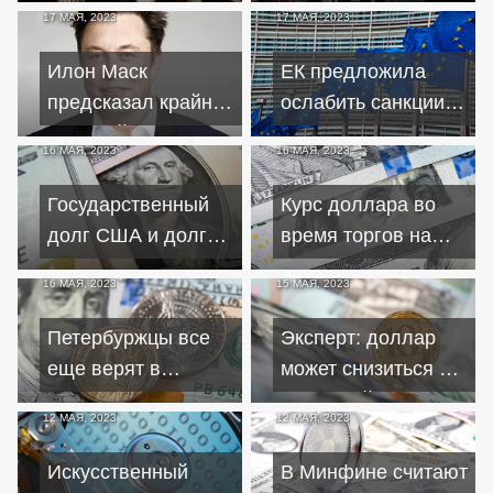
17 МАЯ, 2023
17 МАЯ, 2023
финансовой
кризиса 2008 года
системы
Илон Маск
ЕК предложила
предсказал крайне
ослабить санкции
тяжелый год для
против РФ для
16 МАЯ, 2023
16 МАЯ, 2023
мировой экономики
содейстия уходу
компаний
Государственный
Курс доллара во
долг США и долги
время торгов на
американцев
бирже поднялся
16 МАЯ, 2023
15 МАЯ, 2023
достигли
выше 80 рублей
рекордного уровня
Петербуржцы все
Эксперт: доллар
еще верят в
может снизиться до
доллары и евро,
73 рублей до конца
12 МАЯ, 2023
12 МАЯ, 2023
открывая в них
месяца
вклады
Искусственный
В Минфине считают