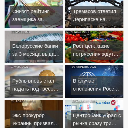
перехода на
резервы?
"зеленую"
Снизят рейтинг
Тремасов ответил
энергетику
заемщика за
Дерипаске на
просрочку кредита
критику действий
13 МАЯ, 2021
2 МАЯ, 2021
от 500 рублей
Центробанка
Белорусские банки
Рост цен: какие
за 3 месяца выдали
потрясения ждут
кредитов почти на 2
продуктовые
1 МАЯ, 2021
30 АПРЕЛЯ, 2021
млрд рублей
корзины украинцев
Рубль вновь стал
В случае
падать под "весом"
отключения России
геополитики
от SWIFT будет
24 АПРЕЛЯ, 2021
20 АПРЕЛЯ, 2021
найден аналог
Экс-прокурор
Центробанк убрал с
Украины призвал
рынка сразу три