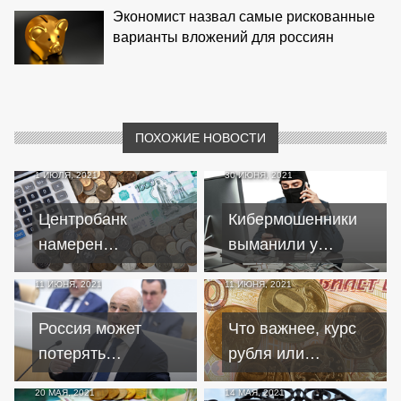
Экономист назвал самые рискованные
варианты вложений для россиян
ПОХОЖИЕ НОВОСТИ
1 ИЮЛЯ, 2021
30 ИЮНЯ, 2021
Центробанк
Кибермошенники
намерен
выманили у
сдерживать
женщины в Троицке
11 ИЮНЯ, 2021
11 ИЮНЯ, 2021
россиян от
1,3 миллиона
"плавающих"
рублей
Россия может
Что важнее, курс
кредитов
потерять
рубля или
миллиарды из-за
золотовалютные
20 МАЯ, 2021
14 МАЯ, 2021