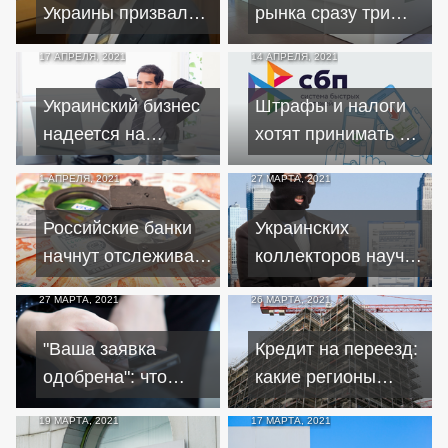
Украины призвал
рынка сразу три
ввести санкции
банка из топ-200
17 АПРЕЛЯ, 2021
14 АПРЕЛЯ, 2021
против Байдена
Украинский бизнес
Штрафы и налоги
надеется на
хотят принимать от
укрепление
граждан через СБП
1 АПРЕЛЯ, 2021
27 МАРТА, 2021
производства и
рост инвестиций
Российские банки
Украинских
начнут отслеживать
коллекторов научат
коррупционные
вежливости?
27 МАРТА, 2021
26 МАРТА, 2021
деньги
"Ваша заявка
Кредит на переезд:
одобрена": что
какие регионы
делать, если вам
предпочитают
19 МАРТА, 2021
17 МАРТА, 2021
приходят СМС о
россияне