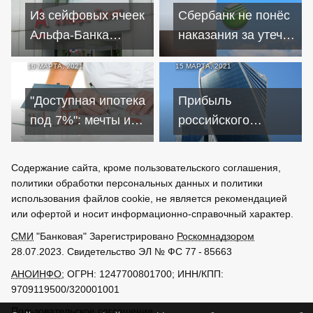
выдаче займа
Из сейфовых ячеек
Сбербанк не понёс
Альфа-Банка
наказания за утечку
пропали деньги
данных о своих
16 МАРТА, 2021
15 МАРТА, 2021
клиентов?
клиентах
"Доступная ипотека
Прибыль
под 7%": мечты и
российского
реальность
бизнеса упала до
уровня кризисного
Содержание сайта, кроме пользовательского соглашения,
2008 года
политики обработки персональных данных и политики
использования файлов cookie, не является рекомендацией
или офертой и носит информационно-справочный характер.
СМИ
"Банковая" Зарегистрировано
Роскомнадзором
28.07.2023. Свидетельство ЭЛ № ФС 77 - 85663
АНОИНФО
; ОГРН: 1247700801700; ИНН/КПП:
9709119500/320001001
Пользовательское соглашение