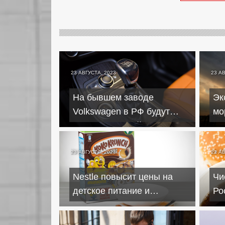
23 АВГУСТА, 2023
23 А
На бывшем заводе
Эк
Volkswagen в РФ будут
мо
выпускать китайские Chery
из
23 АВГУСТА, 2023
22 А
Nestle повысит цены на
Чи
детское питание и
Ро
заменители грудного
пр
молока на 9%
ию