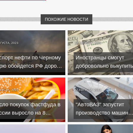
ПОХОЖИЕ НОВОСТИ
ВГУСТА, 2023
23 АВГУСТА, 2023
спорт нефти по Черному
Иностранцы смогут
рю обойдется РФ дороже
добровольно выкупить
-за "военных рисков"
заблокированные акт
россиян
ВГУСТА, 2023
22 АВГУСТА, 2023
сло покупок фастфуда в
"АвтоВАЗ" запустит
ссии выросло на 8
производство машин
оцентов с января по
бизнес-класса в 2024 
нь