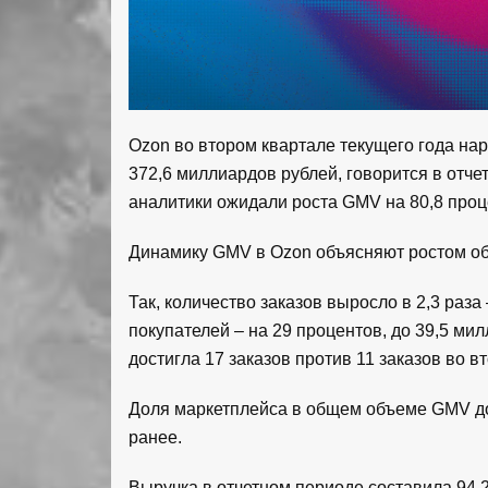
Ozon во втором квартале текущего года нара
372,6 миллиардов рублей, говорится в отче
аналитики ожидали роста GMV на 80,8 проц
Динамику GMV в Ozon объясняют ростом об
Так, количество заказов выросло в 2,3 раза
покупателей – на 29 процентов, до 39,5 мил
достигла 17 заказов против 11 заказов во в
Доля маркетплейса в общем объеме GMV дос
ранее.
Выручка в отчетном периоде составила 94,2