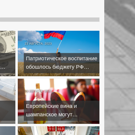
23 АВГУСТА, 2023
Патриотическое воспитание
обошлось бюджету РФ
ивы
вдвое дороже плана
22 АВГУСТА, 2023
Европейские вина и
шампанское могут
году
подорожать к концу года на
50 процентов