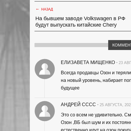
←
НАЗАД
На бывшем заводе Volkswagen в РФ
будут выпускать китайские Chery
КОММЕН
ЕЛИЗАВЕТА МИЩЕНКО
·
23 АВГ
Всегда продавцы Озон и теряли,
на новый уровень, набирает по
будущее
АНДРЕЙ СССС
·
25 АВГУСТА, 202
Это со всем не удивительно. Смо
Озон ,ВБ был шум и их постоя
естественно идут на озон покуп