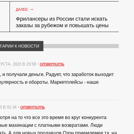
→
ДАЛЕЕ
Фрилансеры из России стали искать
заказы за рубежом и повышать цены
ТАРИИ К НОВОСТИ
·
ответить
УСТА, 2023 В 23:58
 и получали деньги. Радует, что заработок выходит
пулярность и обороты. Маркетплейсы - наше
·
ответить
3 В 01:34
тря на то что все это время во круг конкурента
нные махинации с платными возвратами. Люди
ать. А для новых продавцов Озон приемлемее т.к. на