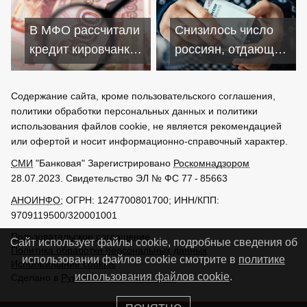
закладывать коров
ночь в Доме
правительства
В МФО рассчитали
Снизилось число
кредит кировчанке
россиян, отдающих
по ставке 2379
за кредиты больше
процентов
половины доходов
Содержание сайта, кроме пользовательского соглашения,
политики обработки персональных данных и политики
использования файлов cookie, не является рекомендацией
или офертой и носит информационно-справочный характер.
СМИ
"Банковая" Зарегистрировано
Роскомнадзором
28.07.2023. Свидетельство ЭЛ № ФС 77 - 85663
АНОИНФО
; ОГРН: 1247700801700; ИНН/КПП:
9709119500/320001001
Пользовательское соглашение
Сайт использует файлы cookie, подробные сведения об
Политика обработки персональных данных
использовании файлов cookie смотрите в
политике
Использование cookies
использования файлов cookie
.
Сделано в
РунетЛаб – Сайты и CRM