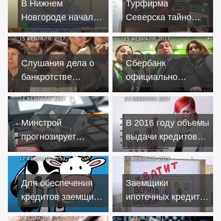
В Нижнем
Турфирма
Новгороде начался
Северска тайно
суд над
оформляла
15 ФЕВРАЛЯ, 2017
15 ФЕВРАЛЯ, 2017
продававшими
кредиты на своих
"красоту в кредит"
клиентов
Слушания дела о
Сбербанк
косметологами
банкротстве
официально
актрисы
ответил рэпом на
14 ФЕВРАЛЯ, 2017
13 ФЕВРАЛЯ, 2017
Заворотнюк
рэп в вопросе
пройдут открыто
видео-блогера
Минстрой
В 2016 году объемы
прогнозирует
выдачи кредитов
снижение ставок по
выросли на треть
12 ФЕВРАЛЯ, 2017
10 ФЕВРАЛЯ, 2017
ипотечным
кредитам до
Для обеспечения
Заемщики
минимума
кредитов заемщики
ипотечных кредитов
начали активно
в валюте провели
9 ФЕВРАЛЯ, 2017
8 ФЕВРАЛЯ, 2017