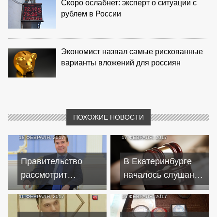
Скоро ослабнет: эксперт о ситуации с
рублем в России
Экономист назвал самые рискованные
варианты вложений для россиян
ПОХОЖИЕ НОВОСТИ
18 ФЕВРАЛЯ, 2017
17 ФЕВРАЛЯ, 2017
Правительство
В Екатеринбурге
рассмотрит
началось слушание
предложения по
дела о фиктивных
16 ФЕВРАЛЯ, 2017
16 ФЕВРАЛЯ, 2017
упрощению доступа
кредитах и серии
СМП к кредитам
убийств