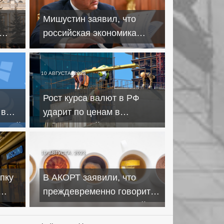
Мишустин заявил, что
российская экономика
я на
адаптировалась к вызовам
10 АВГУСТА, 2023
Рост курса валют в РФ
 в
ударит по ценам в
нской
строительной отрасли
10 АВГУСТА, 2023
пку
В АКОРТ заявили, что
преждевременно говорить
ublic
о повышении цен на чай и
кофе