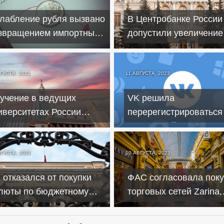
лабление рубля вызвано
В Центробанке России
звращением импортных
допустили увеличение
варов – экономист
санкционного давлени
баков
страну
ГУСТА, 2023
11 АВГУСТА, 2023
учение в ведущих
VK решила
иверситетах России
перерегистрироваться
дорожало на 12
России и уйти с Лондо
оцентов
биржи
ВГУСТА, 2023
10 АВГУСТА, 2023
 отказался от покупки
ФАС согласовала поку
люты по бюджетному
торговых сетей Zarina,
авилу до конца года
Befree, Sela и Love Rep