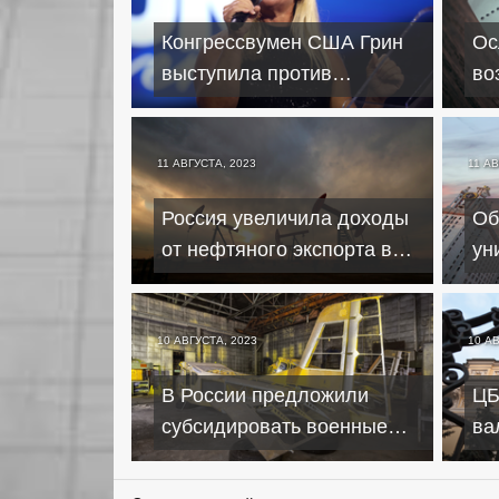
Конгрессвумен США Грин
Ос
выступила против
во
выделения новых средств
то
Украине
Ка
11 АВГУСТА, 2023
11 АВ
Россия увеличила доходы
Об
от нефтяного экспорта в
ун
июле на 2,5 млрд долларов
по
пр
10 АВГУСТА, 2023
10 А
В России предложили
ЦБ
субсидировать военные
ва
заводы в процессе
пр
банкротства