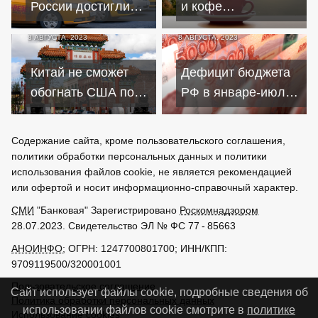
России достигли
и кофе
своего максимума
предупредили
8 АВГУСТА, 2023
8 АВГУСТА, 2023
за последние
россиян о
десять лет
повышении цен с
Китай не сможет
Дефицит бюджета
сентября
обогнать США по
РФ в январе-июле
ВВП из-за старения
составил 2,81 трлн
населения – Terry
рублей – Минфин
Содержание сайта, кроме пользовательского соглашения,
Group
политики обработки персональных данных и политики
использования файлов cookie, не является рекомендацией
или офертой и носит информационно-справочный характер.
СМИ
"Банковая" Зарегистрировано
Роскомнадзором
28.07.2023. Свидетельство ЭЛ № ФС 77 - 85663
АНОИНФО
; ОГРН: 1247700801700; ИНН/КПП:
9709119500/320001001
Пользовательское соглашение
Сайт использует файлы cookie, подробные сведения об
Политика обработки персональных данных
использовании файлов cookie смотрите в
политике
Использование cookies