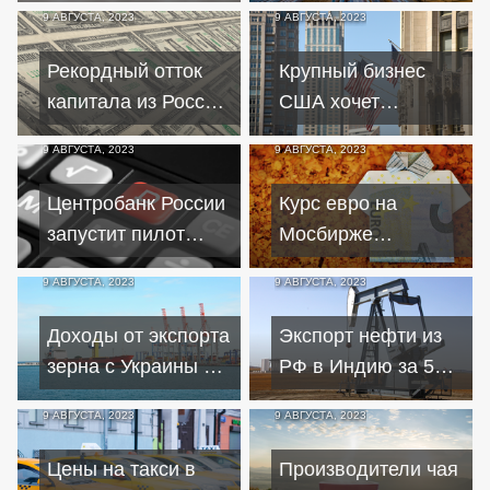
9 АВГУСТА, 2023
9 АВГУСТА, 2023
говорить о
зафиксирована
повышении цен на
дефляция
Рекордный отток
Крупный бизнес
чай и кофе
капитала из России
США хочет
в 2022 году
вернуться на
9 АВГУСТА, 2023
9 АВГУСТА, 2023
составил 243 млрд
российский рынок –
долларов
генконсул Захаров
Центробанк России
Курс евро на
запустит пилот
Мосбирже
цифрового рубля
превысил ₽107
9 АВГУСТА, 2023
9 АВГУСТА, 2023
15 августа
впервые с марта
2022 года
Доходы от экспорта
Экспорт нефти из
зерна с Украины в
РФ в Индию за 5
июле сократились
месяцев 2023 года
9 АВГУСТА, 2023
9 АВГУСТА, 2023
почти вдвое
вырос в 11 раз
Цены на такси в
Производители чая