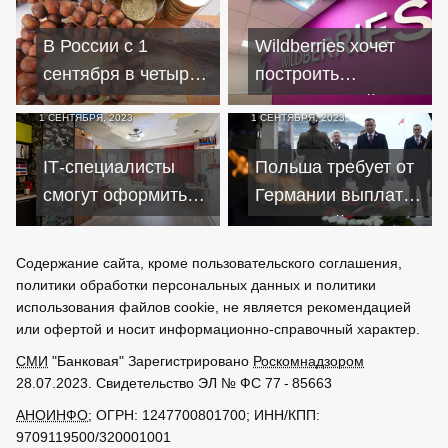
России по
превысит ВВП к
белорусской
2027 году
В России с 1
Wildberries хочет
франшизе
сентября в четырех
построить
регионах запустили
логистический
1 СЕНТЯБРЯ, 2023
1 СЕНТЯБРЯ, 2023
исламский банкинг
центр в Беларуси
IТ-специалисты
Польша требует от
смогут оформить
Германии выплаты
ипотеку без учета
репараций, чтобы
минимальной
сотрудничать в
Содержание сайта, кроме пользовательского соглашения,
зарплаты
будущем
политики обработки персональных данных и политики
использования файлов cookie, не является рекомендацией
или офертой и носит информационно-справочный характер.
СМИ
"Банковая" Зарегистрировано
Роскомнадзором
28.07.2023. Свидетельство ЭЛ № ФС 77 - 85663
АНОИНФО
; ОГРН: 1247700801700; ИНН/КПП:
9709119500/320001001