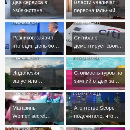
Два сервиса в
Власти увеличат
Узбекистане
первоначальный
приостановили
взнос по льготной
4 СЕНТЯБРЯ, 2023
4 СЕНТЯБРЯ, 2023
международные
ипотеке до 20%
переводы
Резников заявил,
Ситибанк
что один день боев
демонтирует свои
на Украине стоит
российские
4 СЕНТЯБРЯ, 2023
4 СЕНТЯБРЯ, 2023
100 миллионов
банкоматы до конца
долларов
2023 года
Индонезия
Стоимость туров на
запустила
зимний отдых за
программу золотых
границей вырастет
4 СЕНТЯБРЯ, 2023
1 СЕНТЯБРЯ, 2023
виз для инвесторов
на 30 процентов
Магазины
Агентство Scope
Women'secret
подсчитало, что
заработали в
госдолг Китая
1 СЕНТЯБРЯ, 2023
1 СЕНТЯБРЯ, 2023