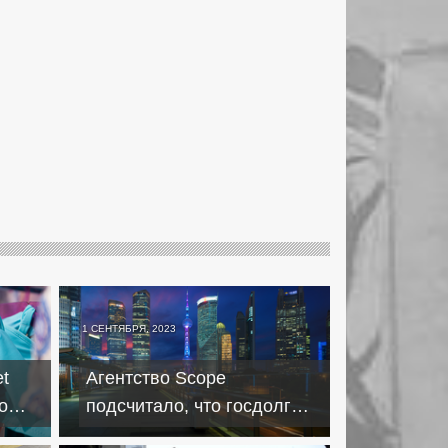
1 СЕНТЯБРЯ, 2023
t
Агентство Scope
о
подсчитало, что госдолг
е
Китая превысит ВВП к 2027