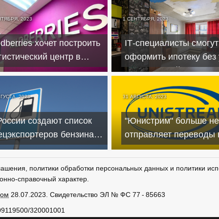
НТЯБРЯ, 2023
1 СЕНТЯБРЯ, 2023
ldberries хочет построить
IТ-специалисты смогут
гистический центр в
оформить ипотеку без 
ларуси
минимальной зарплат
ВГУСТА, 2023
31 АВГУСТА, 2023
России создают список
"Юнистрим" больше не
ецэкспортеров бензина –
отправляет переводы 
-за роста цен
валюте в Таджикистан 
него
лашения, политики обработки персональных данных и политики исп
онно-справочный характер.
ром
28.07.2023. Свидетельство ЭЛ № ФС 77 - 85663
09119500/320001001