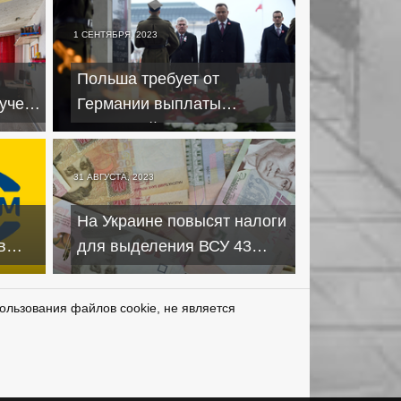
году
1 СЕНТЯБРЯ, 2023
Польша требует от
учета
Германии выплаты
ы
репараций, чтобы
сотрудничать в будущем
31 АВГУСТА, 2023
На Украине повысят налоги
в
для выделения ВСУ 43
и из
миллиардов долларов
ользования файлов cookie, не является