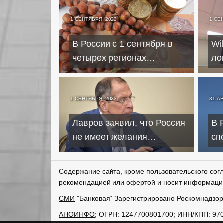
1 СЕНТЯБРЯ, 2023
1 СЕ
В России с 1 сентября в
Wi
четырех регионах
ло
запустили исламский
Бе
банкинг
1 СЕНТЯБРЯ, 2023
31 А
Лавров заявил, что Россия
В 
не имеет желания
сп
"угробить" доллар
из
Содержание сайта, кроме пользовательского сог
рекомендацией или офертой и носит информаци
СМИ
"Банковая" Зарегистрировано
Роскомнадзо
АНОИНФО
; ОГРН: 1247700801700; ИНН/КПП: 97