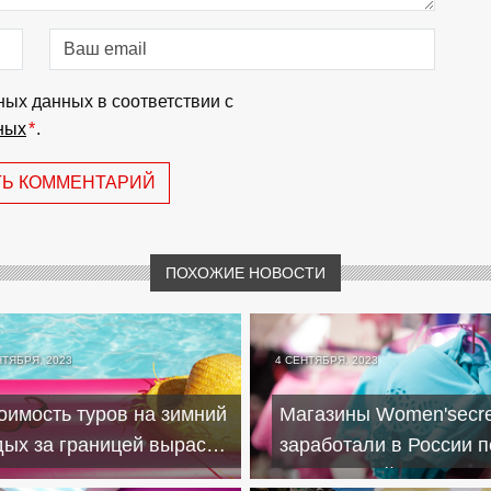
ных данных в соответствии с
ных
*
.
ТЬ КОММЕНТАРИЙ
ПОХОЖИЕ НОВОСТИ
НТЯБРЯ, 2023
4 СЕНТЯБРЯ, 2023
оимость туров на зимний
Магазины Women'secre
дых за границей вырастет
заработали в России п
 30 процентов
белорусской франшиз