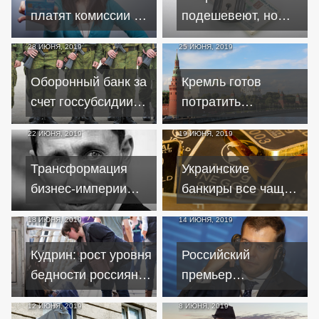
платят комиссии за
подешевеют, но
новые технологии
взять станет
28 ИЮНЯ, 2019
25 ИЮНЯ, 2019
сложнее
Оборонный банк за
Кремль готов
счет госсубсидии
потратить
намерен обучать
миллиарды из
22 ИЮНЯ, 2019
19 ИЮНЯ, 2019
военных бизнесу
Фонда
благосостояния
Трансформация
Украинские
бизнес-империи
банкиры все чаще
Владимира Когана
выявляют
18 ИЮНЯ, 2019
14 ИЮНЯ, 2019
фальшивые слитки
золота и монеты
Кудрин: рост уровня
Российский
бедности россиян
премьер
чреват социальным
удостоился
12 ИЮНЯ, 2019
8 ИЮНЯ, 2019
взрывом
похвалы от