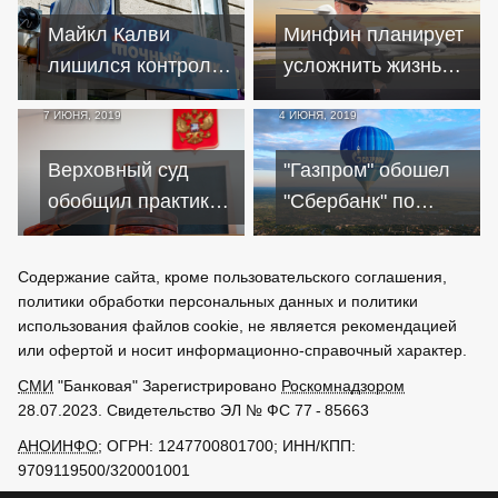
Всемирного банка
Майкл Калви
Минфин планирует
лишился контроля
усложнить жизнь
над банком
олигархам
7 ИЮНЯ, 2019
4 ИЮНЯ, 2019
"Восточный"
Верховный суд
"Газпром" обошел
обобщил практику
"Сбербанк" по
споров по
дороговизне
страховкам к
активов
Содержание сайта, кроме пользовательского соглашения,
кредитам
политики обработки персональных данных и политики
использования файлов cookie, не является рекомендацией
или офертой и носит информационно-справочный характер.
СМИ
"Банковая" Зарегистрировано
Роскомнадзором
28.07.2023. Свидетельство ЭЛ № ФС 77 - 85663
АНОИНФО
; ОГРН: 1247700801700; ИНН/КПП:
9709119500/320001001