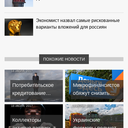
Экономист назвал самые рискованные
варианты вложений для россиян
ПОХОЖИЕ НОВОСТИ
16 ИЮЛЯ, 2017
16 ИЮЛЯ, 2017
Потребительское
Микрофинансистов
кредитование
обяжут снизить
вгоняет белорусов
ставки по
16 ИЮЛЯ, 2017
16 ИЮЛЯ, 2017
в долговую яму
кредитам?
Коллекторы
Украинские
активно взялись за
фермеры получат