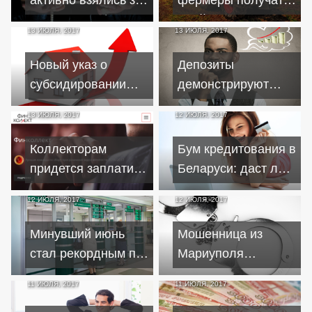
киевлян
двойную
13 ИЮЛЯ, 2017
13 ИЮЛЯ, 2017
компенсацию по
кредитам
Новый указ о
Депозиты
субсидировании
демонстрируют
жилищного
рост в отличие от
13 ИЮЛЯ, 2017
12 ИЮЛЯ, 2017
строительства
кредитования
обрадовал не всех
Коллекторам
Бум кредитования в
придется заплатить
Беларуси: даст ли
штраф за давление
банк деньги лично
12 ИЮЛЯ, 2017
12 ИЮЛЯ, 2017
на должницу по
вам?
кредиту
Минувший июнь
Мошенница из
стал рекордным по
Мариуполя
числу
выманила у
11 ИЮЛЯ, 2017
11 ИЮЛЯ, 2017
оформленных
потенциальных
"теплых" кредитов
кредитополучателей