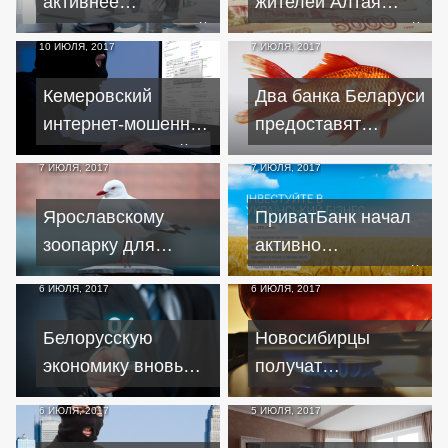
активнее
жителей Алтая
кредитовать малый
превысила годовой
10 ИЮЛЯ, 2017
7 ИЮЛЯ, 2017
и средний бизнес
бюджет края
Кемеровский
Два банка Беларуси
интернет-мошенник
предоставят
обобрал жителей
рыбхозам кредиты
7 ИЮЛЯ, 2017
7 ИЮЛЯ, 2017
сотни городов
на комбикорма
Ярославскому
ПриватБанк начал
зоопарку для
активно
получения кредита
кредитовать малый
6 ИЮЛЯ, 2017
6 ИЮЛЯ, 2017
придется заложить
бизнес в рамках
имущество
программы "КУБ"
Белорусскую
Новосибирцы
экономику вновь
получат
накачивают
компенсацию по
6 ИЮЛЯ, 2017
5 ИЮЛЯ, 2017
кредитами
кредитам на