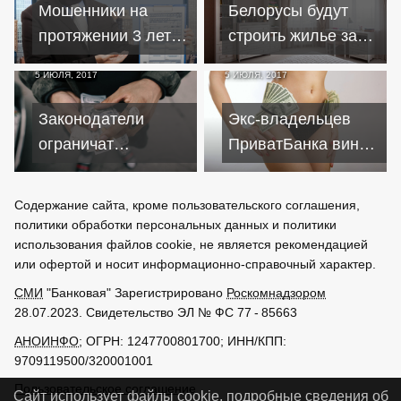
подключение к газу
Мошенники на
Белорусы будут
протяжении 3 лет
строить жилье за
обирали
счет адресных
5 ИЮЛЯ, 2017
5 ИЮЛЯ, 2017
потенциальных
субсидий от
получателей
государства
Законодатели
Экс-владельцев
кредитов в разных
ограничат
ПриватБанка винят
городах Украины
ростовщичество на
в выдаче кредитов
процентах
под залог мусора
Содержание сайта, кроме пользовательского соглашения,
политики обработки персональных данных и политики
использования файлов cookie, не является рекомендацией
или офертой и носит информационно-справочный характер.
СМИ
"Банковая" Зарегистрировано
Роскомнадзором
28.07.2023. Свидетельство ЭЛ № ФС 77 - 85663
АНОИНФО
; ОГРН: 1247700801700; ИНН/КПП:
9709119500/320001001
Пользовательское соглашение
Сайт использует файлы cookie, подробные сведения об