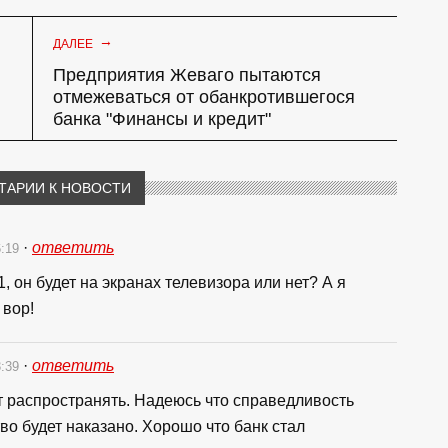
→
ДАЛЕЕ
Предприятия Жеваго пытаются
отмежеваться от обанкротившегося
банка "Финансы и кредит"
ТАРИИ К НОВОСТИ
·
ответить
6:19
1, он будет на экранах телевизора или нет? А я
 вор!
·
ответить
3:39
т распространять. Надеюсь что справедливость
во будет наказано. Хорошо что банк стал