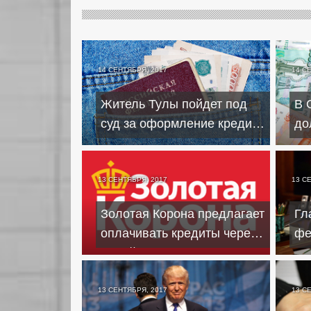
14 СЕНТЯБРЯ, 2017
14 С
Житель Тулы пойдет под
В 
суд за оформление кредита
до
по украденному паспорту
по
13 СЕНТЯБРЯ, 2017
13 С
Золотая Корона предлагает
Гл
оплачивать кредиты через
фе
онлайн-сервис
де
13 СЕНТЯБРЯ, 2017
13 С