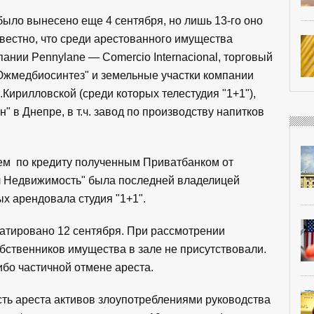
ыло вынесено еще 4 сентября, но лишь 13-го оно
вестно, что среди арестованного имущества
пании Pennylane — Comercio Internacional, торговый
Южмедбиосинтез" и земельные участки компании
.Кирилловской (среди которых телестудия "1+1"),
 в Днепре, в т.ч. завод по производству напитков
м по кредиту полученным Приватбанком от
л Недвижимость" была последней владелицей
х арендовала студия "1+1".
датировано 12 сентября. При рассмотрении
бственников имущества в зале не присутствовали.
ибо частичной отмене ареста.
ть ареста активов злоупотреблениями руководства