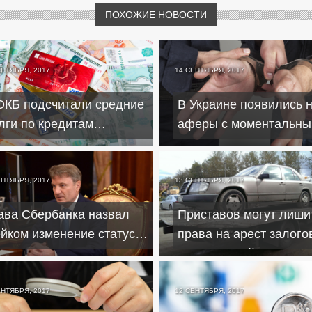
ПОХОЖИЕ НОВОСТИ
ЕНТЯБРЯ, 2017
14 СЕНТЯБРЯ, 2017
ОКБ подсчитали средние
В Украине появились 
лги по кредитам
аферы с моментальн
тенциальных банкротов
кредитами и обменом
валют
ЕНТЯБРЯ, 2017
13 СЕНТЯБРЯ, 2017
ава Сбербанка назвал
Приставов могут лиши
йком изменение статуса
права на арест залого
бетовых карт
автомобилей
ЕНТЯБРЯ, 2017
12 СЕНТЯБРЯ, 2017