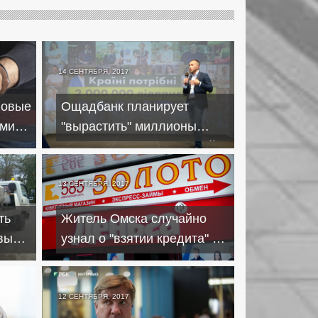
14 СЕНТЯБРЯ, 2017
новые
Ощадбанк планирует
ыми
"вырастить" миллионы
новых предпринимателей
13 СЕНТЯБРЯ, 2017
ть
Житель Омска случайно
вых
узнал о "взятии кредита" в
Хабаровске, где ни разу не
бывал
12 СЕНТЯБРЯ, 2017