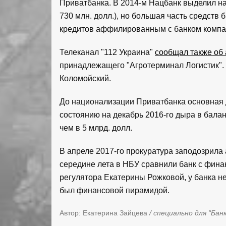
Приватбанка. В 2014-м Нацбанк выделил на
730 млн. долл.), но большая часть средст
кредитов аффилированным с банком компа
Телеканал "112 Украина"
сообщал также об 
принадлежащего "Агротерминал Логистик".
Коломойский.
До национализации Приватбанка основная 
состоянию на декабрь 2016-го дыра в бал
чем в 5 млрд. долл.
В апреле 2017-го прокуратура заподозрила 
середине лета в НБУ сравнили банк с фин
регулятора Екатерины Рожковой, у банка не
был финансовой пирамидой.
Автор: Екатерина Зайцева
/ специально для "Бан