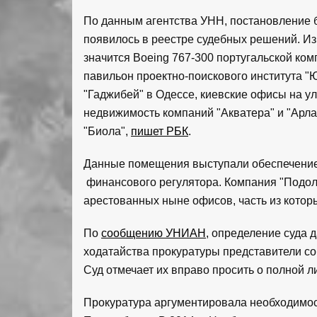
По данным агентства УНН, постановление б
появилось в реестре судебных решений. Из
значится Boeing 767-300 португальской ком
павильон проектно-поискового института "
"Гаджибей" в Одессе, киевские офисы на ул
недвижимость компаний "Акватера" и "Арлан"
"Биола",
пишет РБК
.
Данные помещения выступали обеспечение
финансового регулятора. Компания "Подо
арестованных ныне офисов, часть из которы
По
сообщению УНИАН
, определение суда 
ходатайства прокуратуры представители со
Суд отмечает их вправо просить о полной л
Прокуратура аргументировала необходимос