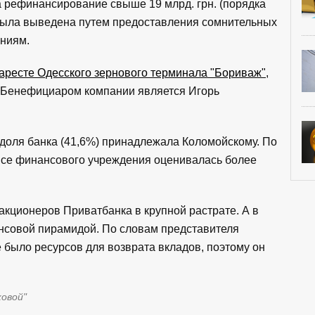
 рефинансирование свыше 19 млрд. грн. (порядка
в была выведена путем предоставления сомнительных
ниям.
аресте Одесского зернового терминала "Бориваж"
,
 Бенефициаром компании является Игорь
доля банка (41,6%) принадлежала Коломойскому. По
ансе финансового учреждения оценивалась более
акционеров Приватбанка в крупной растрате. А в
ансовой пирамидой. По словам представителя
 было ресурсов для возврата вкладов, поэтому он
ковой"