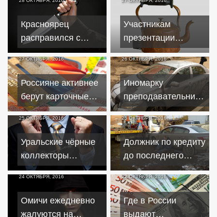
28 ОКТЯБРЯ, 2016
27 ОКТЯБРЯ, 2016
принял
свердловский
Красноярец
Участникам
Роспотребнадзор
расправился с
презентации
зятем за
рецептов в Курске
27 ОКТЯБРЯ, 2016
26 ОКТЯБРЯ, 2016
неоплаченные
навязали 80-
кредиты
тысячные кредиты
Россияне активнее
Иномарку
на посуду
берут карточные
преподавательницы
кредиты
университета
25 ОКТЯБРЯ, 2016
25 ОКТЯБРЯ, 2016
испортили
неустановленные
Уральские чёрные
Должник по кредиту
коллекторы
коллекторы
до последнего
отделались
защищал
24 ОКТЯБРЯ, 2016
22 ОКТЯБРЯ, 2016
домашним арестом
"дармовую"
иномарку
Омичи ежедневно
Где в России
жалуются на
выдают