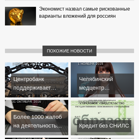
Экономист назвал самые рискованные
варианты вложений для россиян
ПОХОЖИЕ НОВОСТИ
1 НОЯБРЯ, 2016
1 НОЯБРЯ, 2016
Центробанк
Челябинский
поддерживает
медцентр
открытие вкладов и
хитростью заставил
31 ОКТЯБРЯ, 2016
31 ОКТЯБРЯ, 2016
препятствует
пенсионерку взять
выдаче кредитов
100-тысячный
Более 1000 жалоб
кредит
на деятельность
Кредит без СНИЛС
банков и МФО