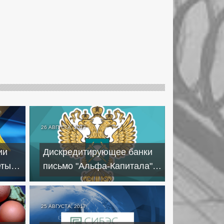
26 АВГУСТА, 2017
ии
Дискредитирующее банки
еты
письмо "Альфа-Капитала"
ФАС назвала "частным
случаем"
25 АВГУСТА, 2017