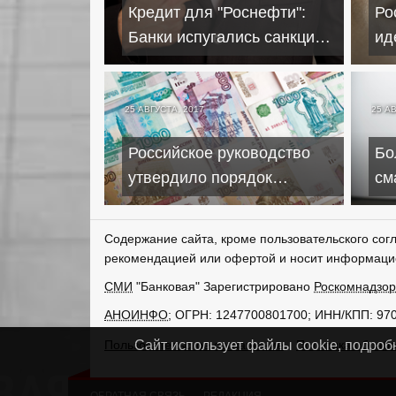
Кредит для "Роснефти":
Ро
Банки испугались санкций
ид
США
кл
25 АВГУСТА, 2017
25 А
Российское руководство
Бо
утвердило порядок
см
размещения бюджетных
по
денег в банках
Содержание сайта, кроме пользовательского сог
рекомендацией или офертой и носит информаци
СМИ
"Банковая" Зарегистрировано
Роскомнадзо
АНОИНФО
; ОГРН: 1247700801700; ИНН/КПП: 97
Пользовательское соглашение
Политика обрабо
Сайт использует файлы cookie, подроб