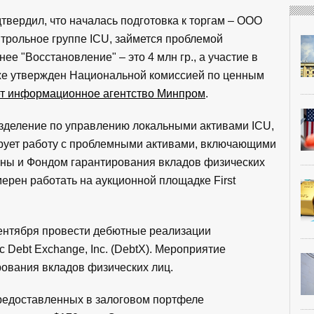
твердил, что началась подготовка к торгам – ООО
трольное группе ICU, займется проблемой
 "Восстановление" – это 4 млн гр., а участие в
уже утвержден Национальной комиссией по ценным
т информационное агентство Минпром
.
зделение по управлению локальными активами ICU,
рует работу с проблемными активами, включающими
ны и Фондом гарантирования вкладов физических
мерен работать на аукционной площадке First
9 сентября провести дебютные реализации
 Debt Exchange, Inc. (DebtX). Мероприятие
ования вкладов физических лиц.
предоставленных в залоговом портфеле