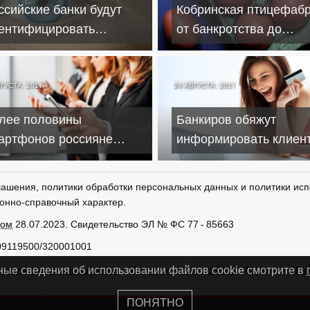
ссийские банки будут
Кобринская птицефабр
ентифицировать
от банкротства до
иентов по сетчатке глаза
активного развития
ВГУСТА, 2017
24 АВГУСТА, 2017
лее половины
Банкиров обяжут
артфонов россияне
информировать клиент
купают в кредит
балансе карт при каж
операции
лашения, политики обработки персональных данных и политики исп
онно-справочный характер.
ром
28.07.2023. Свидетельство ЭЛ № ФС 77 - 85663
09119500/320001001
тки персональных данных
Использование cookies
Сделано в
Ру
ные сведения об использовании файлов cookie смотрите в
ПОНЯТНО