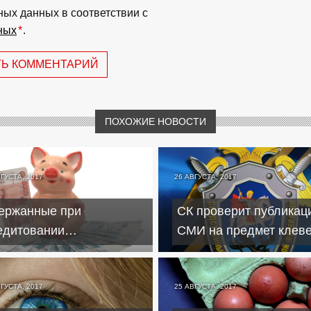
ных данных в соответствии с
ных
*
.
ТЬ КОММЕНТАРИЙ
ПОХОЖИЕ НОВОСТИ
ВГУСТА, 2017
26 АВГУСТА, 2017
ержанные при
СК проверит публикац
едитовании
СМИ на предмет клев
полнительные средства
на главу банка БКФ
алось вернуть
ВГУСТА, 2017
25 АВГУСТА, 2017