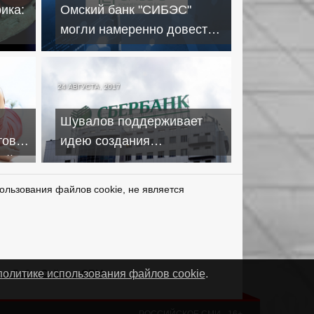
ика:
Омский банк "СИБЭС"
могли намеренно довести
до банкротства
24 АВГУСТА, 2017
Шувалов поддерживает
ов о
идею создания
дой
крипторубля
ользования файлов cookie, не является
нетЛаб – Сайты и CRM
политике использования файлов cookie
.