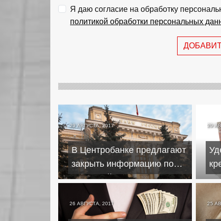
Я даю согласие на обработку персональ
политикой обработки персональных дан
ДОБАВИ
29 АВГУСТА, 2017
29 А
В Центробанке предлагают
Уд
закрыть информацию по
кр
ключевой ставке
до
уд
26 АВГУСТА, 2017
25 А