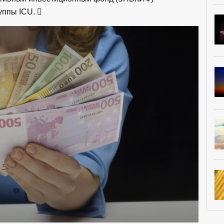
руппы ICU.