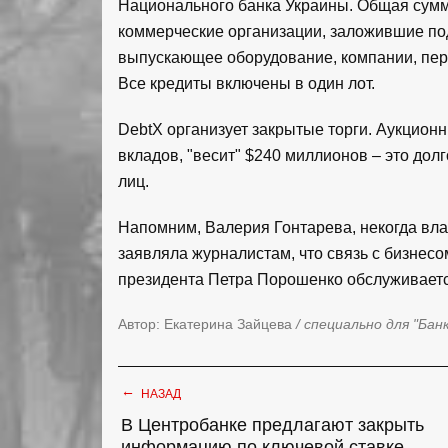
Национального банка Украины. Общая сумм
коммерческие организации, заложившие по
выпускающее оборудование, компании, пе
Все кредиты включены в один лот.
DebtX организует закрытые торги. Аукцион
вкладов, "весит" $240 миллионов – это до
лиц.
Напомним, Валерия Гонтарева, некогда вла
заявляла журналистам, что связь с бизнесо
президента Петра Порошенко обслуживаетс
Автор: Екатерина Зайцева
/ специально для "Бан
←
НАЗАД
В Центробанке предлагают закрыть
информацию по ключевой ставке