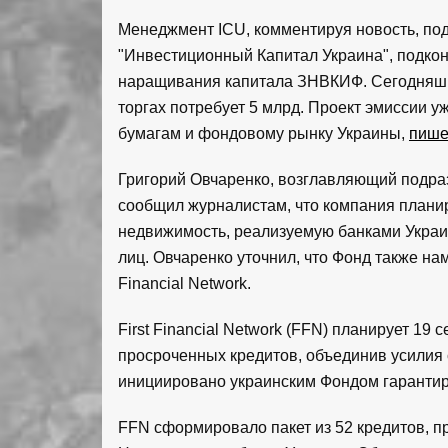
Менеджмент ICU, комментируя новость, под
"Инвестиционный Капитал Украина", подкон
наращивания капитала ЗНВКИФ. Сегодняшнее
торгах потребует 5 млрд. Проект эмиссии 
бумагам и фондовому рынку Украины,
пише
Григорий Овчаренко, возглавляющий подра
сообщил журналистам, что компания плани
недвижимость, реализуемую банками Украи
лиц. Овчаренко уточнил, что Фонд также на
Financial Network.
First Financial Network (FFN) планирует 1
просроченных кредитов, объединив усилия с
инициировано украинским Фондом гарантир
FFN сформировало пакет из 52 кредитов, 